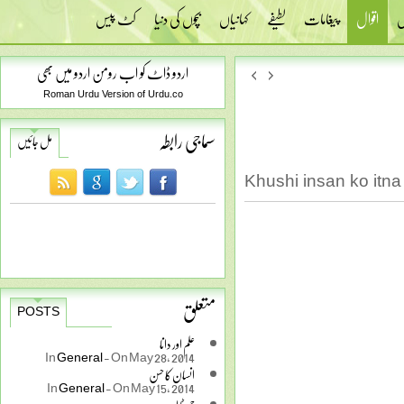
س
اقوال
پیغامات
لطیفے
کہانیاں
بچوں کی دنیا
کٹ پیس
اردو ڈاٹ کو اب رومن اردو میں بھی
Roman Urdu Version of Urdu.co
سماجی رابطہ
مل جائیں
Khushi insan ko itna 
متعلق
POSTS
علم اور دانا
In
General
-
On May 28, 2014
انسان کا حسن
In
General
-
On May 15, 2014