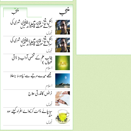
منتخب
منتخب
اکمل شیخ: چین میں برطانوی شہری کی
سزائے موت کا متنازعہ کیس
خبریں
اکمل شیخ: چین میں برطانوی شہری کی
سزائے موت کا متنازعہ کیس
خبریں
طالب علم کے شخصی آداب ( ذاتی
خوبیاں )
اسلام
مجھے میرے مرتبے سے زیادہ نہ بڑھاؤ
اسلام
خراٹوں کا قدرتی علاج
خبریں
سبز چائے ڈائٹ کرنیوالے افراد کیلئے سود
مند
خبریں