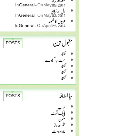
جھوٹا اور مردہ
In
General
-
On May 05, 2014
دل اور زبان
In
General
-
On May 03, 2014
خوبیوں کا مجموعہ
In
General
-
On April 22, 2014
مقبول ترین
POSTS
گفتار
بہت بڑا گناہ ہے
گفتار
گفتار
گفتار
نیا اضافہ
POSTS
خواب
بلیک آّؤٹ
سکون
علم اور دانا
اچھا دوست