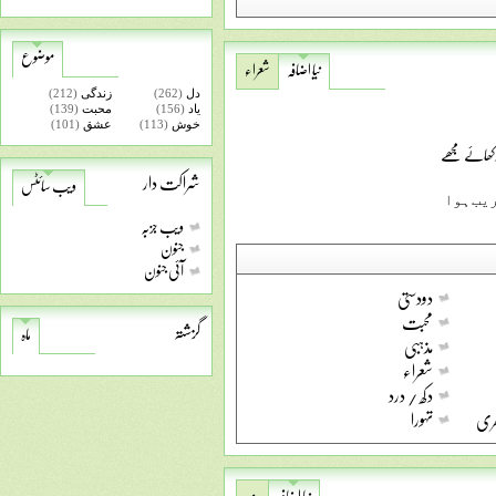
موضوع
نیا اضافہ
شعراء
دل
(262)
زندگی
(212)
یاد
(156)
محبت
(139)
خوش
(113)
عشق
(101)
دکھائے مجھے
شراکت دار
ویب سائٹس
ﺮﯾﺐ ﮨﻮﺍ
ویب جزبہ
جنون
آئی جنون
دودستی
محبت
گزشتہ
ماہ
مذہبی
شعراء
دکھ / درد
عری
تہورا
نیا اضافہ
مزید