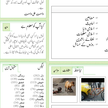
کوئی حفاظت آپ کو دیر تک زندہ رکھ سکتی
ہے۔
واصف علی واصف
مضامین
احادیث
کیا آپ کو معلوم ہے
مزید
اسلامی دنیا
اسلامی معلومات
نوبل پرائز کسی بھی فرد یا ادارے کو فزکس،
ز
خلفائے راشدین
کیمسٹری، میڈیسن، فزیولوجی، لٹریچر، انٹرنیشنل
روزوں کے مسائل
امن اور اکنامکس سائنسز میں انتہائی اعلٰی
ست
کارکردگی کی بناء پر دیا جانے والا ایوارڈ ہے۔
ٹیگس
مقبول ترین
نیا اضافہ
مقامات
مزاحیہ
دل
(262)
زندگی
(212)
یاد
(156)
محبت
(139)
خوش
(113)
عشق
(101)
بات
(86)
اللہ
(85)
دوستی
(76)
چاند
(75)
رات
(74)
غم
(67)
پھول
(64)
خدا
(60)
پاکستان
(58)
دنیا
(58)
درد
(57)
سفر
(54)
دعا
(52)
بھول
(48)