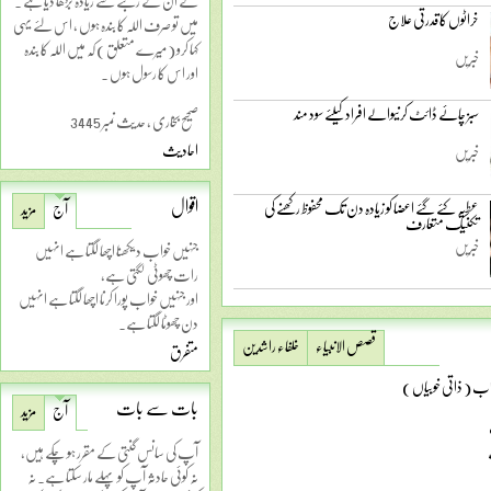
نے ان کے رتبے سے زیادہ بڑھا دیا ہے ۔
خراٹوں کا قدرتی علاج
میں تو صرف اللہ کا بندہ ہوں ، اس لئے یہی
کہا کرو ( میرے متعلق ) کہ میں اللہ کا بندہ
خبریں
اور اس کا رسول ہوں ۔
سبز چائے ڈائٹ کرنیوالے افراد کیلئے سود مند
صحیح بخاری ، حدیث نمبر 3445
احادیث
خبریں
اقوال
عطیہ کئے گئے اعضا کو زیادہ دن تک محفوظ رکھنے کی
آج
مزید
تکنیک متعارف
خبریں
جنہیں خواب دیکھنا اچھا لگتا ہے انہیں
رات چھوٹی لگتی ہے،
اور جنہیں خواب پورا کرنا اچھا لگتا ہے انہیں
دن چھوٹا لگتا ہے۔
قصص الانبیاء
خلفاء راشدین
متفرق
ب ( ذاتی خوبیاں )
بات سے بات
آج
مزید
آپ کی سانس گنتی کے مقرر ہو چکے ہیں،
نہ کوئی حادثہ آپ کو پہلے مار سکتا ہے۔ نہ