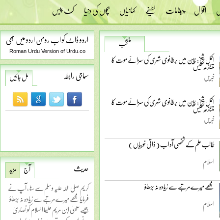
س
اقوال
پیغامات
لطیفے
کہانیاں
بچوں کی دنیا
کٹ پیس
اردو ڈاٹ کو اب رومن اردو میں بھی
منتخب
Roman Urdu Version of Urdu.co
اکمل شیخ: چین میں برطانوی شہری کی سزائے موت کا
متنازعہ کیس
سماجی رابطہ
خبریں
مل جائیں
اکمل شیخ: چین میں برطانوی شہری کی سزائے موت کا
متنازعہ کیس
خبریں
طالب علم کے شخصی آداب ( ذاتی خوبیاں )
اسلام
حدیث
آج
مزید
مجھے میرے مرتبے سے زیادہ نہ بڑھاؤ
کریم صلی اللہ علیہ وسلم سے سنا ، آپ نے
فرمایا مجھے میرے مرتبے سے زیادہ نہ بڑھاؤ
اسلام
جیسے عیسیٰ ابن مریم علیہما السلام کو نصاریٰ