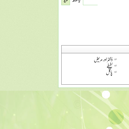
ڈاکٹر اور مریض
لطیفے
پاگل