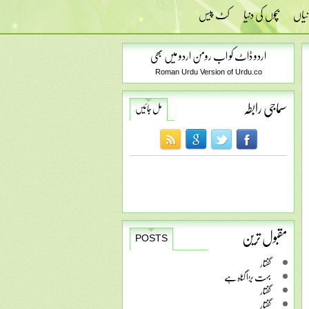
نیاں
بچوں کی دنیا
کٹ پیس
اردو ڈاٹ کو اب رومن اردو میں بھی
Roman Urdu Version of Urdu.co
سماجی رابطہ
مل جائیں
مقبول ترین
POSTS
گفتار
بہت بڑا گناہ ہے
گفتار
گفتار