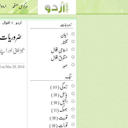
مرکزی صفحہ
اردو
زمرہ جات
اردو
اقوال
ضروریات
ایمان
گفتار
بجز اپنی اور ا
اسلامی اقوال
متفرق اقوال
صبر
d on Mar 29, 2014
ٹیگ
زندگی
(33)
بائبل
(18)
انجیل
(18)
بھوک
(11)
توریت
(10)
تورات
(10)