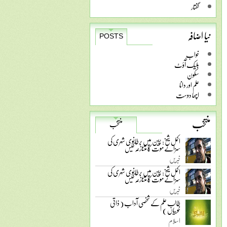
گفتار
نیا اضافہ
POSTS
خواب
بلیک آّؤٹ
سکون
علم اور دانا
اچھا دوست
منتخب
منتخب
اکمل شیخ: چین میں برطانوی شہری کی
سزائے موت کا متنازعہ کیس
خبریں
اکمل شیخ: چین میں برطانوی شہری کی
سزائے موت کا متنازعہ کیس
خبریں
طالب علم کے شخصی آداب ( ذاتی
خوبیاں )
اسلام