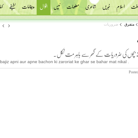
 لغت
اسلام
خبریں
شاعری
معلومات
ٹپس
اقوال
پیغامات
لطیفے
کہا
متفرق
ضروریات
پنے بچوں کی ضروریات کے گھر سے باہر مت نکل۔
bajiz apni aur apne bachon ki zaroriat ke ghar se bahar mat nikal .
Poste