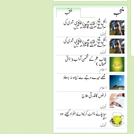
منتخب
منتخب
اکمل شیخ: چین میں برطانوی شہری کی
سزائے موت کا متنازعہ کیس
خبریں
اکمل شیخ: چین میں برطانوی شہری کی
سزائے موت کا متنازعہ کیس
خبریں
طالب علم کے شخصی آداب ( ذاتی
خوبیاں )
اسلام
مجھے میرے مرتبے سے زیادہ نہ بڑھاؤ
اسلام
خراٹوں کا قدرتی علاج
خبریں
سبز چائے ڈائٹ کرنیوالے افراد کیلئے سود
مند
خبریں