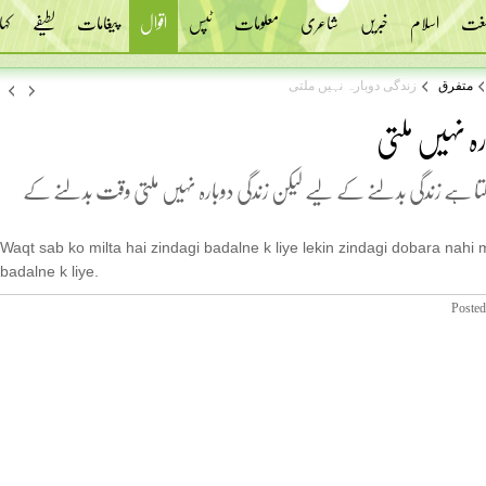
 لغت
اسلام
خبریں
شاعری
معلومات
ٹپس
اقوال
پیغامات
لطیفے
کہا
متفرق
زندگی دوبارہ نہیں ملتی
رہ نہیں ملتی
ا ہے زندگی بدلنے کے لیے لیکن زندگی دوبارہ نہیں ملتی وقت بدلنے کے
Waqt sab ko milta hai zindagi badalne k liye lekin zindagi dobara nahi m
badalne k liye.
Posted