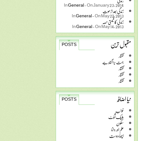
زندگی
In
General
-
On January 23, 2014
زندگی بعد از موت
In
General
-
On May 27, 2013
زندگی کا قیمتی حصہ
In
General
-
On May 14, 2013
مقبول ترین
POSTS
گفتار
بہت بڑا گناہ ہے
گفتار
گفتار
گفتار
نیا اضافہ
POSTS
خواب
بلیک آّؤٹ
سکون
علم اور دانا
اچھا دوست