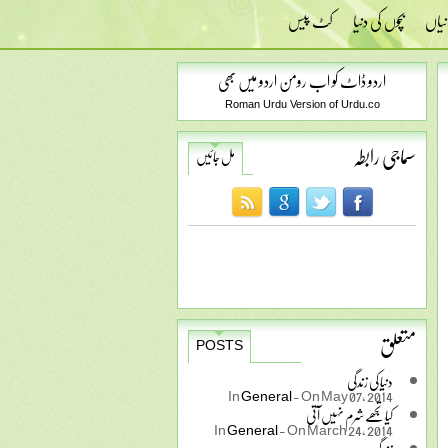
نیاں
بچوں کی دنیا
کٹ پیس
اردو ڈاٹ کو اب رومن اردو میں بھی
Roman Urdu Version of Urdu.co
سماجی رابطہ
مل جائیں
متعلق
POSTS
دنیا کی زندگی
In
General
-
On May 07, 2014
کیا تجھے شرم نہیں آتی
In
General
-
On March 24, 2014