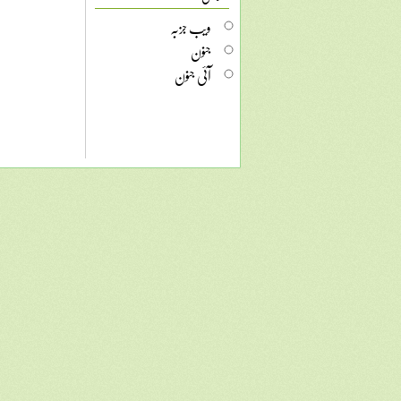
ویب جزبہ
جنون
آئی جنون