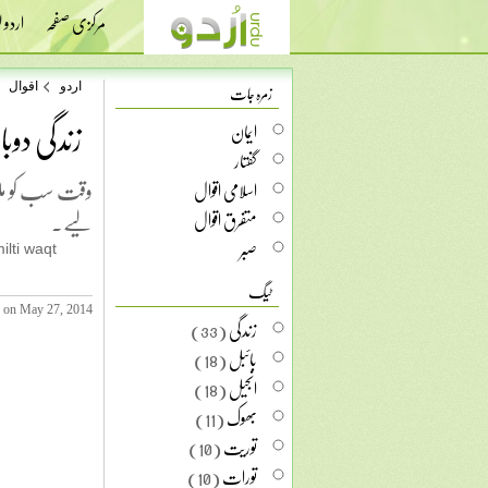
مرکزی صفحہ
اردو
زمرہ جات
اردو
اقوال
زندگی دوبا
ایمان
گفتار
وقت سب کو ملت
اسلامی اقوال
لیے۔
متفرق اقوال
صبر
ilti waqt
ٹیگ
 on May 27, 2014
زندگی
(33)
بائبل
(18)
انجیل
(18)
بھوک
(11)
توریت
(10)
تورات
(10)