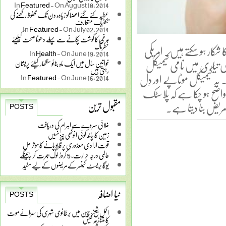
In
Featured
-
On August 10, 2014
عطیہ کئے گئے اعضا کو زیادہ دن تک محفوظ رکھنے کی
تکنیک متعارف
In
Featured
-
On July 02, 2014
مرغی کا گوشت پکانے سے پہلے دھونا صحت کیلیئے
شکار ہو سکتے ہیں۔ امریکی
خطرناک
In
Health
-
On June 19, 2014
ی تیاری میں نامی کیمیکل
خواتین سال میں ایک ماہ بنائو سنگھار کیلئے پریشان
رہتی ہیں
 یہ کیمیکل موٹاپے اور دِل
In
Featured
-
On June 16, 2014
واضح ہو چکا ہے کہ پلاسٹک
مقبول ترین
مریض بنا دیتا ہے۔
POSTS
خلائی سروے سے اہرام کی دریافت
زمین کا چاند کوئی انوکھی چیز نہیں
قوت ارادی معذوری پر قابو پانے کا موثر حل
عالمی درجہ حرارت، 5 کروڑ لوگ ہجرت کر جائینگے
یوگا بریسٹ کینسر کے مریضوں کے لیے مفید
نیا اضافہ
POSTS
اکمل شیخ: چین میں برطانوی شہری کی سزائے موت
کا متنازعہ کیس