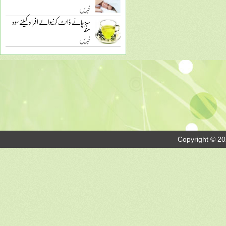
خبریں
سبز چائے ڈائٹ کرنیوالے افراد کیلئے سود
مند
خبریں
Copyright © 20