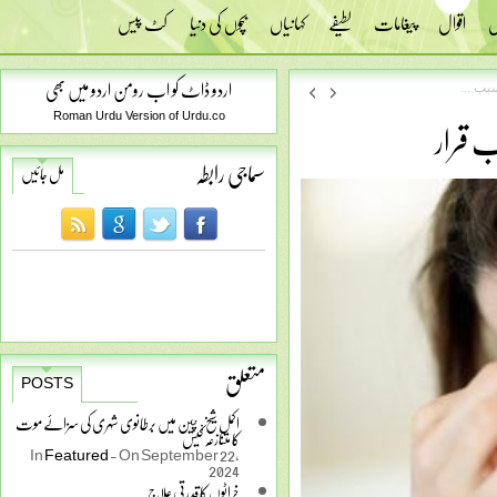
س
اقوال
پیغامات
لطیفے
کہانیاں
بچوں کی دنیا
کٹ پیس
اردو ڈاٹ کو اب رومن اردو میں بھی
بب ...
ب قرار
Roman Urdu Version of Urdu.co
سماجی رابطہ
مل جائیں
متعلق
POSTS
اکمل شیخ: چین میں برطانوی شہری کی سزائے موت
کا متنازعہ کیس
In
Featured
-
On September 22,
2024
خراٹوں کا قدرتی علاج