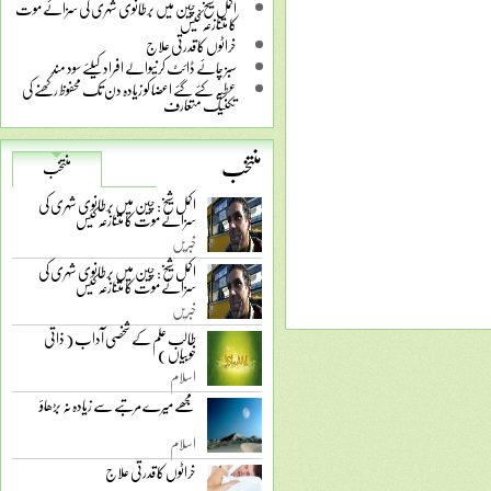
اکمل شیخ: چین میں برطانوی شہری کی سزائے موت
کا متنازعہ کیس
خراٹوں کا قدرتی علاج
سبز چائے ڈائٹ کرنیوالے افراد کیلئے سود مند
عطیہ کئے گئے اعضا کو زیادہ دن تک محفوظ رکھنے کی
تکنیک متعارف
منتخب
منتخب
اکمل شیخ: چین میں برطانوی شہری کی
سزائے موت کا متنازعہ کیس
خبریں
اکمل شیخ: چین میں برطانوی شہری کی
سزائے موت کا متنازعہ کیس
خبریں
طالب علم کے شخصی آداب ( ذاتی
خوبیاں )
اسلام
مجھے میرے مرتبے سے زیادہ نہ بڑھاؤ
اسلام
خراٹوں کا قدرتی علاج