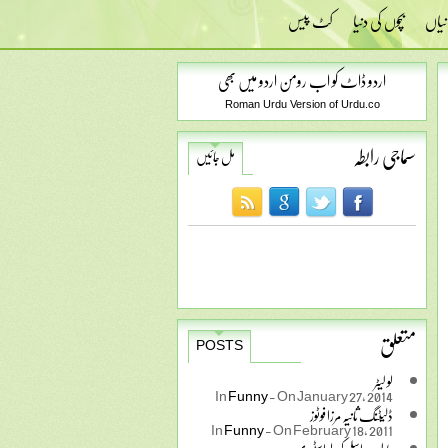
نیاں
بچوں کی دنیا
کٹ پیس
اردو ڈاٹ کو اب رومن اردو میں بھی
Roman Urdu Version of Urdu.co
سماجی رابطہ
مل جائیں
متعلق
POSTS
لو لیٹر
In
Funny
-
On January 27, 2014
ڈلیٹنگ ثانیہ مرزا فوٹوز
In
Funny
-
On February 18, 2011