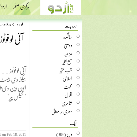
مرکزی صفحہ
اردو
زمرہ جات
اردو
پیغامات
آئی لو فوٹو
سالگرہ
دوستی
مزاحیہ
صبح بخیر
آئی لو فوٹوز . .
شب بخیر
بیکوز دی بیسٹ
اسلامی
محبت
ایون وین دی پی
اقوال
" شیکس پیر "
شاعری
سوری / معافی
ٹیگ
دل
(89)
d on Feb 18, 2011