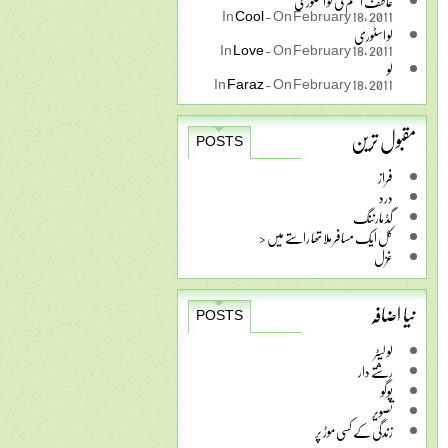
عاطف اسلم کی لو اسٹوری
In
Cool
-
On February 18, 2011
لو اسٹوری
In
Love
-
On February 18, 2011
لو
In
Faraz
-
On February 18, 2011
مقبول ترین
POSTS
فراز
درد
گڈ مارننگ
کل ایک مسافر ملا تھا راستے میں <
غزل
نیا اضافہ
POSTS
لو لیٹر
رشتے دار
پوگو
تصویر
زندگی کے کسی موڑ پر