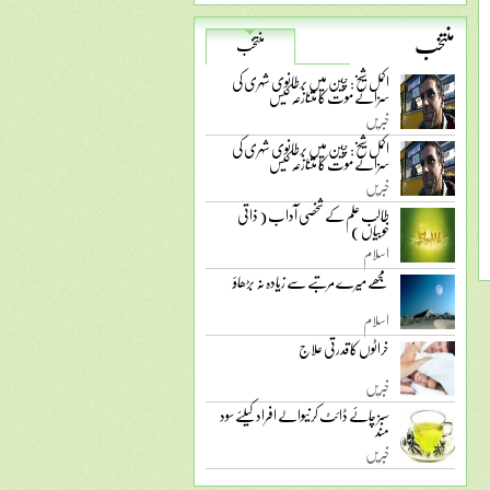
منتخب
منتخب
اکمل شیخ: چین میں برطانوی شہری کی
سزائے موت کا متنازعہ کیس
خبریں
اکمل شیخ: چین میں برطانوی شہری کی
سزائے موت کا متنازعہ کیس
خبریں
طالب علم کے شخصی آداب ( ذاتی
خوبیاں )
اسلام
مجھے میرے مرتبے سے زیادہ نہ بڑھاؤ
اسلام
خراٹوں کا قدرتی علاج
خبریں
سبز چائے ڈائٹ کرنیوالے افراد کیلئے سود
مند
خبریں