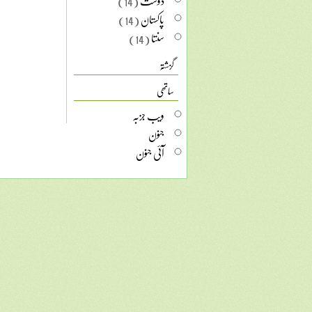
دوست
(14)
پاکستان
(14)
سنتا
(14)
گزشتہ
ساتھی
ویب جزبہ
جنون
آئی جنون