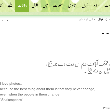
 لغت
اسلام
خبریں
شاعری
معلومات
ٹپس
اقوال
پیغامات
لطیفے
کہا
اقوال
آئی لو فوٹوز . .
ز . .
 تھنگ آبائوٹ دیم اس دیٹ دے نیور چینج ،
پل ان دیم چینج .
I love photos..
because the best thing about them is that they never change,
even when the people in them change.
"Shakespeare"
Poste