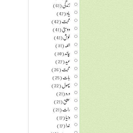
زندگی
(61)
یاد
(47)
محبت
(42)
دوستی
(41)
خوش
(41)
اللہ
(31)
چاند
(30)
عید
(27)
محبت
(26)
بات
(25)
پھول
(22)
درد
(21)
عشق
(21)
رات
(21)
دنیا
(17)
خدا
(17)