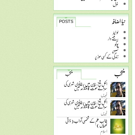
غزل
نیا اضافہ
POSTS
لو لیٹر
رشتے دار
پوگو
تصویر
زندگی کے کسی موڑ پر
منتخب
منتخب
اکمل شیخ: چین میں برطانوی شہری کی
سزائے موت کا متنازعہ کیس
خبریں
اکمل شیخ: چین میں برطانوی شہری کی
سزائے موت کا متنازعہ کیس
خبریں
طالب علم کے شخصی آداب ( ذاتی
خوبیاں )
اسلام