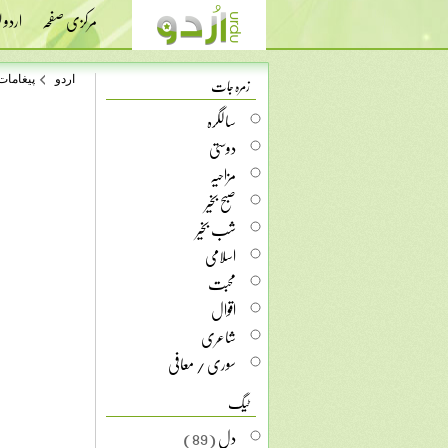
مرکزی صفحہ
اردو
زمرہ جات
اردو
پیغامات
سالگرہ
دوستی
مزاحیہ
صبح بخیر
شب بخیر
اسلامی
محبت
اقوال
شاعری
سوری / معافی
ٹیگ
دل
(89)