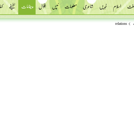
 لغت
اسلام
خبریں
شاعری
معلومات
ٹپس
اقوال
پیغامات
لطیفے
کہا
relations