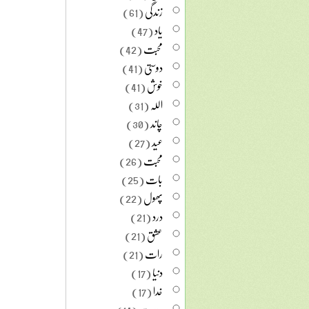
زندگی
(61)
یاد
(47)
محبت
(42)
دوستی
(41)
خوش
(41)
اللہ
(31)
چاند
(30)
عید
(27)
محبت
(26)
بات
(25)
پھول
(22)
درد
(21)
عشق
(21)
رات
(21)
دنیا
(17)
خدا
(17)