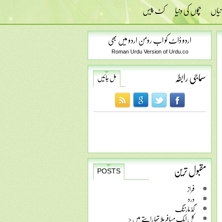
نیاں
بچوں کی دنیا
کٹ پیس
اردو ڈاٹ کو اب رومن اردو میں بھی
Roman Urdu Version of Urdu.co
سماجی رابطہ
مل جائیں
مقبول ترین
POSTS
فراز
درد
گڈ مارننگ
کل ایک مسافر ملا تھا راستے میں <