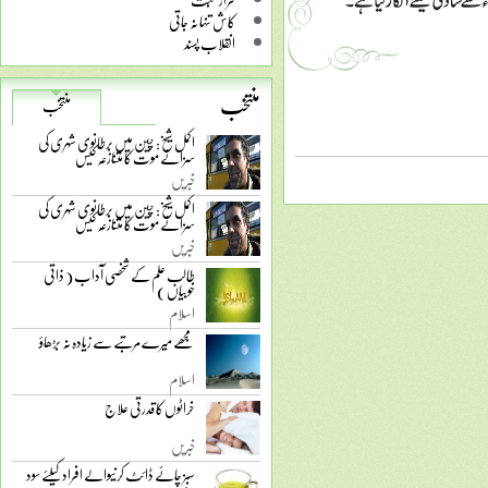
کاش تنہا نہ جاتی
انقلاب پسند
منتخب
منتخب
اکمل شیخ: چین میں برطانوی شہری کی
سزائے موت کا متنازعہ کیس
خبریں
اکمل شیخ: چین میں برطانوی شہری کی
سزائے موت کا متنازعہ کیس
خبریں
طالب علم کے شخصی آداب ( ذاتی
خوبیاں )
اسلام
مجھے میرے مرتبے سے زیادہ نہ بڑھاؤ
اسلام
خراٹوں کا قدرتی علاج
خبریں
سبز چائے ڈائٹ کرنیوالے افراد کیلئے سود