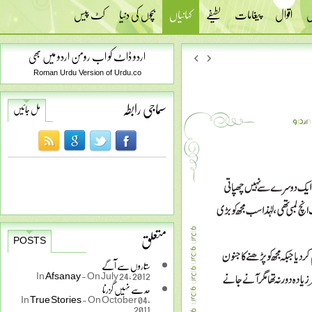
س
اقوال
پیغامات
لطیفے
کہانیاں
بچوں کی دنیا
کٹ پیس
اردو ڈاٹ کو اب رومن اردو میں بھی
Roman Urdu Version of Urdu.co
سماجی رابطہ
مل جائیں
متعلق
POSTS
ستاروں سے آگے
In
Afsanay
-
On July 24, 2012
حد سے نہیں گزرنا
In
True Stories
-
On October 04,
2011