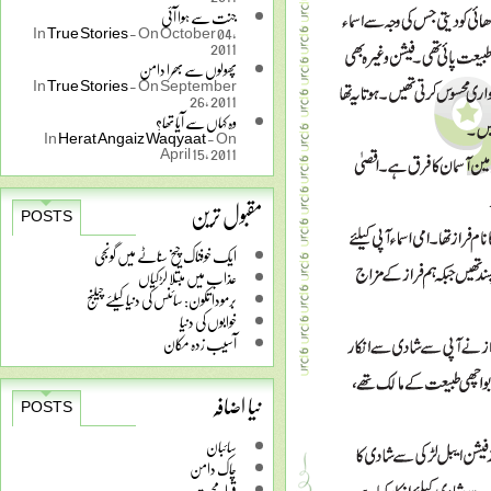
جنت سے ہوا آئی
In
True Stories
-
On October 04,
2011
پھولوں سے بھرا دامن
In
True Stories
-
On September
26, 2011
وہ کہاں سے آیا تھا؟
In
Herat Angaiz Waqyaat
-
On
April 15, 2011
مقبول ترین
POSTS
ایک خوفناک چیخ سناٹے میں گونجی
عذاب میں مبتلا لڑکیاں
برمودا تکون: سائنس کی دنیا کیلئے چیلنج
خوابوں کی دنیا
آسیب زدہ مکان
نیا اضافہ
POSTS
سائبان
چاک دامن
قرار محبت