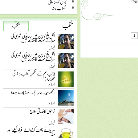
کاش تنہا نہ جاتی
انقلاب پسند
منتخب
منتخب
اکمل شیخ: چین میں برطانوی شہری کی
1
سزائے موت کا متنازعہ کیس
خبریں
اکمل شیخ: چین میں برطانوی شہری کی
سزائے موت کا متنازعہ کیس
خبریں
طالب علم کے شخصی آداب ( ذاتی
خوبیاں )
اسلام
مجھے میرے مرتبے سے زیادہ نہ بڑھاؤ
اسلام
خراٹوں کا قدرتی علاج
خبریں
سبز چائے ڈائٹ کرنیوالے افراد کیلئے سود
مند