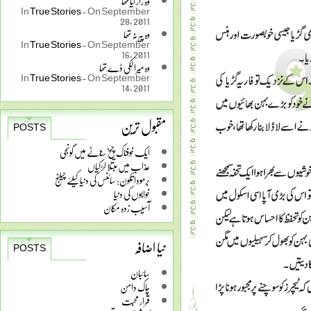
وہ راز کیا تھا
In
True Stories
-
On September
28, 2011
وہ پیر نہ تھا
In
True Stories
-
On September
16, 2011
وہ میرا لکی ڈے تھا
In
True Stories
-
On September
14, 2011
مقبول ترین
POSTS
ایک خوفناک چیخ سناٹے میں گونجی
عذاب میں مبتلا لڑکیاں
برمودا تکون: سائنس کی دنیا کیلئے چیلنج
خوابوں کی دنیا
آسیب زدہ مکان
نیا اضافہ
POSTS
سائبان
چاک دامن
قرار محبت