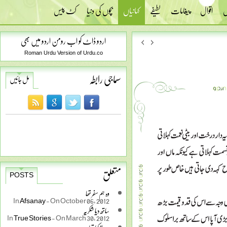
س
اقوال
پیغامات
لطیفے
کہانیاں
بچوں کی دنیا
کٹ پیس
اردو ڈاٹ کو اب رومن اردو میں بھی
Roman Urdu Version of Urdu.co
سماجی رابطہ
مل جائیں
متعلق
POSTS
وہ ہم سفر تھا
In
Afsanay
-
On October 06, 2012
ساتھ دیا شکریہ
In
True Stories
-
On March 30, 2012