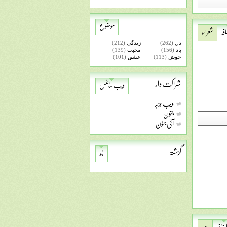
موضوع
افہ
شعراء
دل
(262)
زندگی
(212)
یاد
(156)
محبت
(139)
خوش
(113)
عشق
(101)
شراکت دار
ویب سائٹس
ویب جزبہ
جنون
آئی جنون
گزشتہ
ماہ
 اضافہ
مزید