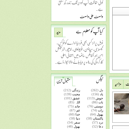
کوئی حفاظت آپ کو دیر تک زندہ رکھ سکتی
ہے۔
واصف علی واصف
کیا آپ کو معلوم ہے
مزید
نوبل پرائز کسی بھی فرد یا ادارے کو فزکس،
کیمسٹری، میڈیسن، فزیولوجی، لٹریچر، انٹرنیشنل
امن اور اکنامکس سائنسز میں انتہائی اعلٰی
کارکردگی کی بناء پر دیا جانے والا ایوارڈ ہے۔
ٹیگس
مقبول ترین
ات
مزاحیہ
دل
(262)
زندگی
(212)
یاد
(156)
محبت
(139)
خوش
(113)
عشق
(101)
بات
(86)
اللہ
(85)
دوستی
(76)
چاند
(75)
رات
(74)
غم
(67)
پھول
(64)
خدا
(60)
پاکستان
(58)
دنیا
(58)
درد
(57)
سفر
(54)
دعا
(52)
بھول
(48)