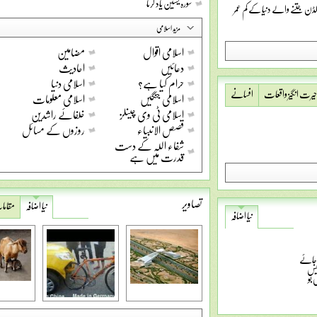
سورہ یسین یاد کرنا
ڈن جتنے والے دنیا کے کم عمر
مزید اسلامی
اسلامی اقوال
مضامین
دعائیں
احادیث
حرام کیا ہے؟
اسلامی دنیا
حیرت انگیز واقعات
افسانے
اسلامی جنگیں
اسلامی معلومات
اسلامی ٹی وی چینلز
خلفائے راشدین
قصص الانبیاء
روزوں کے مسائل
شفاء اللہ کے دست
قدرت میں ہے
تصاویر
نیا اضافہ
مقام
نیا اضافہ
ر جائے
یس
 بو