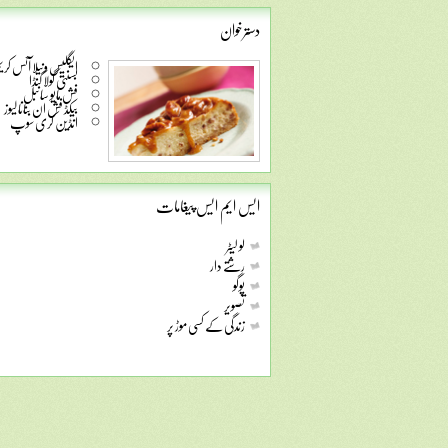
دسترخوان
ایگلیس ونیلا آئس کری
بسنتی گولا گنڈا
فش مایو سانبل
بیکڈ فش ان بنانا لیوز
انڈین کری سوپ
ایس ایم ایس پیغامات
لو لیٹر
رشتے دار
پوگو
تصویر
زندگی کے کسی موڑ پر