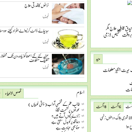
خراٹوں کا قدرتی علاج
خبریں
تپدق قابل علاج مگر
سبز چائے ڈائٹ کرنیوالے افراد کیلئے سود مند
بروقت تشخیص لازمی
خبریں
عطیہ کئے گئے اعضا کو زیادہ دن تک محفوظ ر
مزید
تکنیک متعارف
خبریں
حیرت انگیز معلومات
ت
ومات
اسلام
قصص الانبیاء
خ
طالب علم کے شخصی آداب ( ذاتی خوبیاں )
6 اگست
8 اگست
عورتوں پر تہمت لگانا
زلزلے کیوں آتے ہیں؟
دعا تقدیر کو بدل سکتی ہے
ح ہوا
سونا بھی عبادت ہے