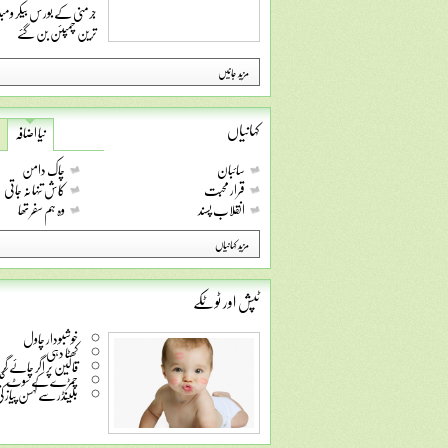
جرمنی کے بورس بیکر ومبل
ترین چمپئن بن گئے
مزید جانیں
کہانیاں
نیا اضافہ
سائبان
چاک دامن
قرار محبت
کاش تنہا نہ جاتی
انقلاب پسند
وہ ہم سفر تھا
مزید کہانیاں
ٹپش اور ٹوٹکے
خوشبودار چاول
کھٹا دہی
قالین پر اگر چائے گ
چمڑے کے سوٹ ک
بلینڈر سے لہسن پیاز کی