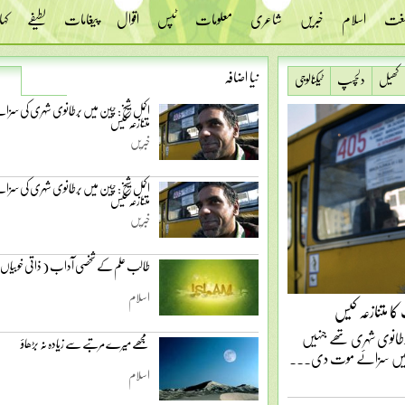
 لغت
اسلام
خبریں
شاعری
معلومات
ٹپس
اقوال
پیغامات
لطیفے
کہا
نیا اضافہ
کھیل
دلچسپ
ٹیکنالوجی
اکمل شیخ: چین میں برطانوی شہری کی سزا
متنازعہ کیس
خبریں
اکمل شیخ: چین میں برطانوی شہری کی سزا
متنازعہ کیس
خبریں
طالب علم کے شخصی آداب ( ذاتی خوبیاں 
اسلام
ا متنازعہ کیس
ء – 29 دسمبر 2009ء) ایک برطانوی شہری تھے جنہیں
مجھے میرے مرتبے سے زیادہ نہ بڑھاؤ
اسلام