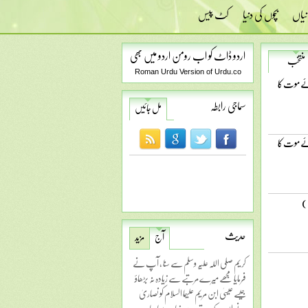
نیاں
بچوں کی دنیا
کٹ پیس
اردو ڈاٹ کو اب رومن اردو میں بھی
منتخب
Roman Urdu Version of Urdu.co
ئے موت کا
سماجی رابطہ
مل جائیں
ئے موت کا
)
حدیث
آج
مزید
کریم صلی اللہ علیہ وسلم سے سنا ، آپ نے
فرمایا مجھے میرے مرتبے سے زیادہ نہ بڑھاؤ
جیسے عیسیٰ ابن مریم علیہما السلام کو نصاریٰ