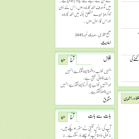
نے ان کے رتبے سے زیادہ بڑھا دیا ہے ۔
میں تو صرف اللہ کا بندہ ہوں ، اس لئے یہی
کہا کرو ( میرے متعلق ) کہ میں اللہ کا بندہ
اور اس کا رسول ہوں ۔
صحیح بخاری ، حدیث نمبر 3445
احادیث
اقوال
کھنے کی
آج
مزید
جنہیں خواب دیکھنا اچھا لگتا ہے انہیں
رات چھوٹی لگتی ہے،
اور جنہیں خواب پورا کرنا اچھا لگتا ہے انہیں
دن چھوٹا لگتا ہے۔
لفاء راشدین
متفرق
بات سے بات
آج
مزید
آپ کی سانس گنتی کے مقرر ہو چکے ہیں،
نہ کوئی حادثہ آپ کو پہلے مار سکتا ہے۔ نہ