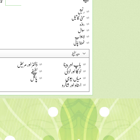
رنجش
مٹی کا تیل
روزہ
سوال
لاجواب
ٹھنڈا پانی
مزید لطیفے
باپ اور بیٹا
ڈاکٹر اور مریض
لڑکا اور لڑکی
لطیفے
میاں بیوی
پاگل
استاد اور شاگرد