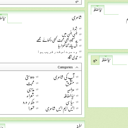
مزید
نیا اضافہ
شاعری
نیا اض
م
شرط
ہنسی ہنسی میں
یہ معجزہ بھی محبت کبھی دکھائے مجھے
اک چاند تنہا کھڑا رہا
ﻭﮦ ﻣﺮﮮ ﺍﺱ ﻗﺪﺭ ﻗﺮﯾﺐ ﮨﻮﺍ
تیری نگاہ
نیا اضافہ
مزید
Categories
آپ کی شاعری
دودستی
متفرق
محبت
مزاحیہ
مذہبی
نیا اضافہ
شعراء
سیاسی
دکھ / درد
ایس ایم ایس شاعری
تہورا
لطیفے
نیا