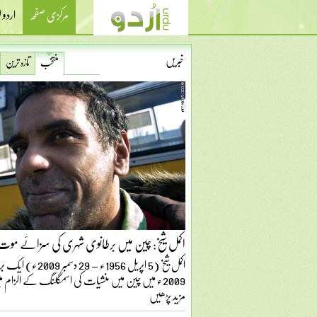
مرکزی صفحہ
اردو
خبریں
منتخب
تازہ ترین
اکمل شیخ: چین میں برطانوی شہری کی سزائے موت ک
اکمل شیخ (5 اپریل 1956
2009ء میں چین میں منشیات کی اسمگلنگ کے الزام میں سزائے موت دی...
مزید پڑھیں