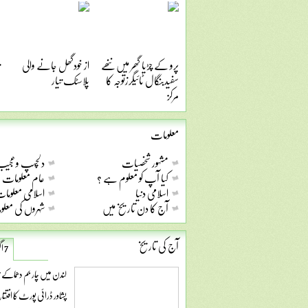
پرو کے چڑیا گھر میں ننھے
از خودگھل جانے والی
سفیدبنگال ٹائیگرزتوجہ کا
پلاسٹک تیار
مرکز
معلومات
مشہور شخصیات
دلچسپ وعجیب 
کیا آپ کو معلوم ہے ؟
عام معلومات
اسلامی دنیا
اسلامی معلوما
آج کا دن تاریخ میں
شہروں کی معل
آج کی تاریخ
7 اگست
لندن میں چار بم دھماکے 37شہری ہلاک درجنوں زخمی
پشاور ڈرائی پورٹ کا افتتا