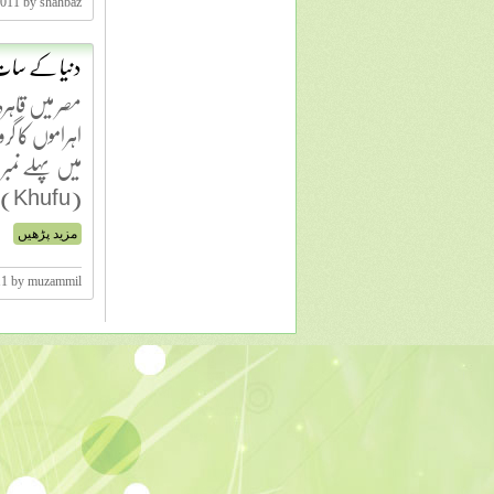
2011 by shahbaz
دنیا کے سات
اہراموں کا گرو
میں پہلے نمبر
(Khufu) یا چیوپس (Cheops...
مزید پڑھیں
11 by muzammil