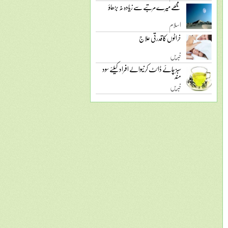
مجھے میرے مرتبے سے زیادہ نہ بڑھاؤ
اسلام
خراٹوں کا قدرتی علاج
خبریں
سبز چائے ڈائٹ کرنیوالے افراد کیلئے سود
مند
خبریں