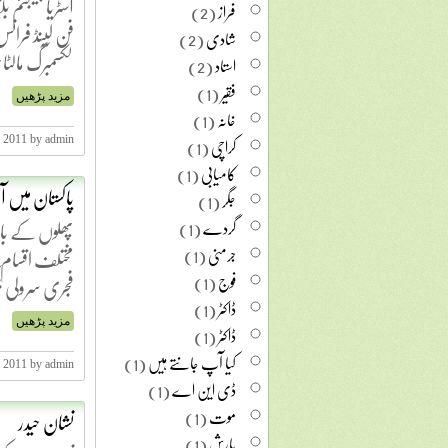
آسٹریا بیلجئم
فراز
(2)
فن لینڈ فرانس گ
شادی
(2)
لکسمبرگ مالٹا 
استاد
(2)
فقیر
(1)
مزید پڑھیں
خانہ
(1)
کراچی
(1)
, 2011 by admin
کامیابی
(1)
پاکستان میں آ
جگر
(1)
پھلوں کے بادش
گردے
(1)
جرمنی
(1)
مختلف اقسام چ
فوج
(1)
فجری سرولی بنگ
ڈاکٹر
(1)
مزید پڑھیں
ڈاکٹر
(1)
کیا آپ جانتے ہیں
(1)
 2011 by admin
ڈی این اے
(1)
موت
(1)
نشان حیدر
بارش
(1)