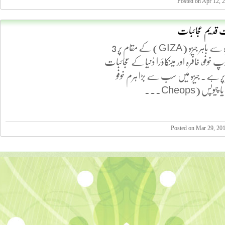
Posted on Apr 12, 
 قدیم عجائبات
مصر میں قاہرہ سے باہر جیزہ (GIZA) کے مقام پر 3
پ خوفو، خافرہ اور مینکاؤرا دُنیا کے عجائبات
 پر ہے۔ جیزہ میں سب سے بڑا ہرم خوفو
Posted on Mar 29, 20