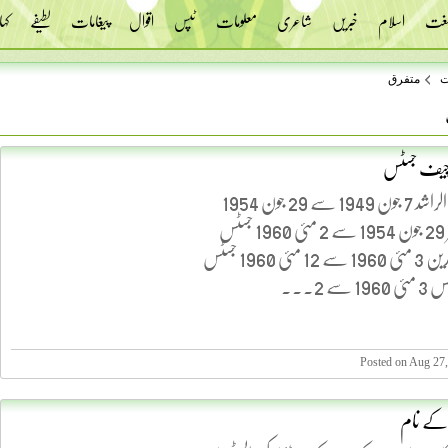
 لغت
اسلام
خبریں
شاعری
معلومات
ٹپس
اقوال
پیغامات
لطیفے
کہا
ت
متفرق
چیف جسٹس
جسٹس سر عبد الراشد 7 جون 1949 سے 29 جون 1954
جسٹس محمد منیر 29 جون 1954 سے 2 مئی 1960 جسٹس
محمد شہاب الدین 3 مئی 1960 سے 12 مئی 1960 جسٹس
ے 2...
Posted on Aug 27
 کے نام