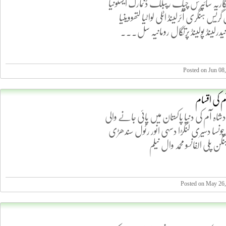
 بلگاریہ سائپرس چیک رپبلک ڈنمارک ایسٹونیا
ریس ہنگری آئرلینڈ اٹلی لواٹیا لتھووینیا
نیدرلینڈ پولینڈ پرتگال رومانیہ سل...
Posted on Jun 08
م کی اقسام
اہ آم کی دنیا پاکستان میں پائی جانے والی
ونسا دسیری لنگڑا دسہی انور رٹول سندھڑی
ن پلی الفانسو محمد وال نیلم
Posted on May 26,