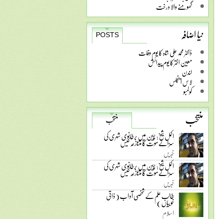
گھومنے والا درخت
نیا اضافہ
POSTS
ڈاکٹر محمد علی شاہ کا یوم وفات
معین اختر کا یوم پیدائش
لندن
لاس اینجلس
کولمبو
منتخب
منتخب
اکمل شیخ: چین میں برطانوی شہری کی
سزائے موت کا متنازعہ کیس
خبریں
اکمل شیخ: چین میں برطانوی شہری کی
سزائے موت کا متنازعہ کیس
خبریں
طالب علم کے شخصی آداب ( ذاتی
خوبیاں )
اسلام