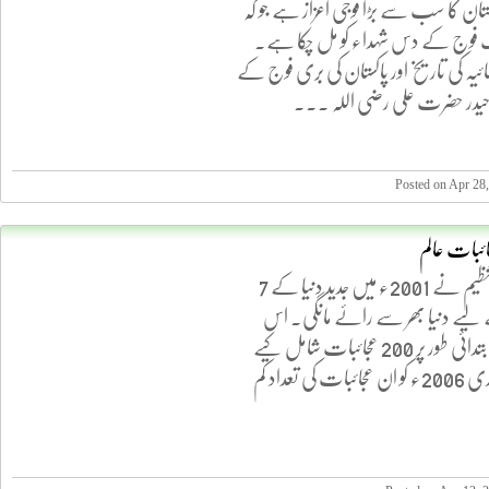
کستان کا سب سے بڑا فوجی اعزاز ہے جو کہ
فوج کے دس شہداء کو مل چکا ہے۔
ائیہ کی تاریخ اور پاکستان کی بری فوج کے
حیدر حضرت علی رضی اللہ ...
Posted on Apr 28
ئبات عالم
ایک سوئس تنظیم نے 2001ء میں جدید دنیا کے 7
لیے دنیا بھر سے رائے مانگی۔ اس
مقابلے میں ابتدائی طور پر 200 عجائبات شامل کیے
گئے۔ یکم جنوری 2006ء کو ان عجائبات کی تعداد کم