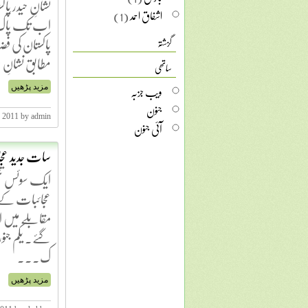
نشانِ حیدر پا
اشفاق احمد
(1)
اب تک پاک 
پاکستان کی فض
گزشتہ
مطابق نشانِ 
ساتھی
ویب جزبہ
مزید پڑھیں
جنون
, 2011 by admin
آئی جنون
سات جدید عجا
عجائبات کے 
ک...
مزید پڑھیں