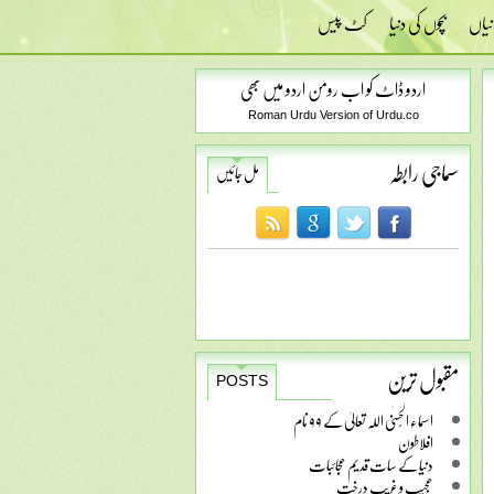
نیاں
بچوں کی دنیا
کٹ پیس
اردو ڈاٹ کو اب رومن اردو میں بھی
Roman Urdu Version of Urdu.co
سماجی رابطہ
مل جائیں
مقبول ترین
POSTS
اسماء الحُسنٰی اللہ تعالیٰ کے ۹۹ نام
افلاطون
دنیا کے سات قدیم عجائبات
عجیب و غریب درخت