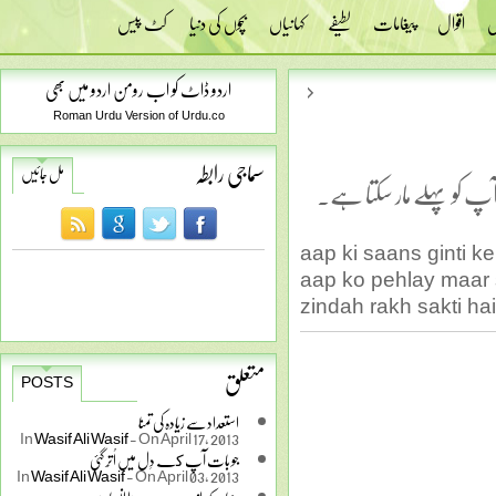
س
اقوال
پیغامات
لطیفے
کہانیاں
بچوں کی دنیا
کٹ پیس
اردو ڈاٹ کو اب رومن اردو میں بھی
Roman Urdu Version of Urdu.co
سماجی رابطہ
مل جائیں
پ کو پہلے مار سکتا ہے۔
aap ki saans ginti k
aap ko pehlay maar s
zindah rakh sakti hai
متعلق
POSTS
استعداد سے زیادہ کی تمنا
In
Wasif Ali Wasif
-
On April 17, 2013
جو بات آپ كے دِل میں اُتَر گئی
In
Wasif Ali Wasif
-
On April 03, 2013