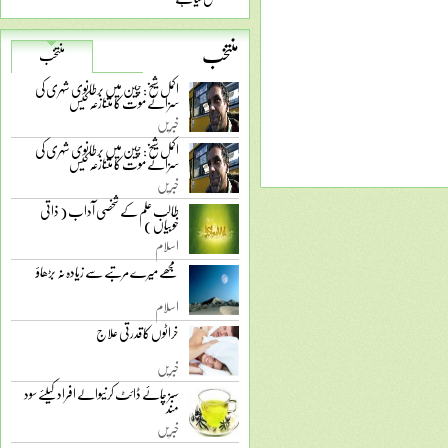
منتخب
منتخب
اکمل شیخ: چین میں برطانوی شہری کی
سزائے موت کا متنازعہ کیس
خبریں
اکمل شیخ: چین میں برطانوی شہری کی
سزائے موت کا متنازعہ کیس
خبریں
طالب علم کے شخصی آداب ( ذاتی
خوبیاں )
اسلام
مجھے میرے مرتبے سے زیادہ نہ بڑھاؤ
اسلام
خراٹوں کا قدرتی علاج
خبریں
سبز چائے ڈائٹ کرنیوالے افراد کیلئے سود
مند
خبریں