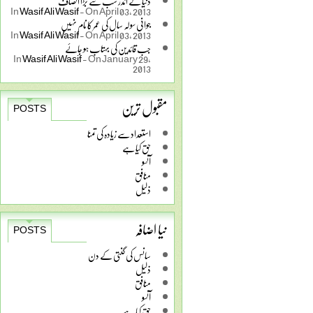
دنیا کے اندر سب سے بڑا انصاف
In
Wasif Ali Wasif
-
On April 03, 2013
جوانی سولہ سال کی عمر کا نام نہیں
In
Wasif Ali Wasif
-
On April 03, 2013
جب قائدین کی بہتاب ہو جائے
In
Wasif Ali Wasif
-
On January 29,
2013
مقبول ترین
POSTS
استعداد سے زیادہ کی تمنا
حق کیا ہے
آنسو
منافق
ذلیل
نیا اضافہ
POSTS
سانس کی گنتی کے دن
ذلیل
منافق
آنسو
حق کیا ہے