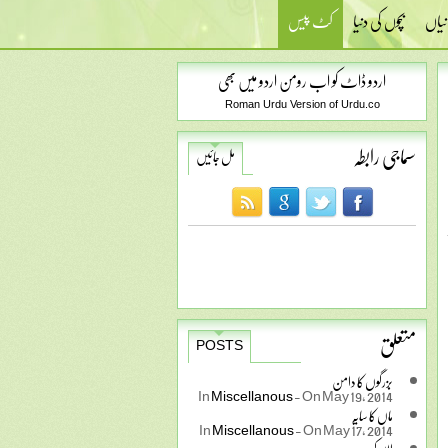
نیاں
بچوں کی دنیا
کٹ پیس
اردو ڈاٹ کو اب رومن اردو میں بھی
Roman Urdu Version of Urdu.co
سماجی رابطہ
مل جائیں
متعلق
POSTS
بزرگوں کا دامن
In
Miscellanous
-
On May 19, 2014
ماں کا سایہ
In
Miscellanous
-
On May 17, 2014