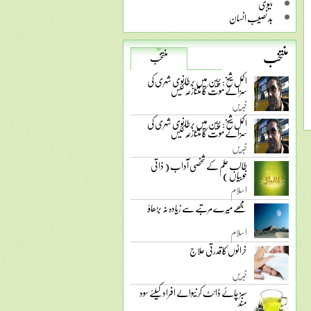
بیوی
بد نصیب انسان
منتخب
منتخب
اکمل شیخ: چین میں برطانوی شہری کی
سزائے موت کا متنازعہ کیس
خبریں
اکمل شیخ: چین میں برطانوی شہری کی
سزائے موت کا متنازعہ کیس
خبریں
طالب علم کے شخصی آداب ( ذاتی
خوبیاں )
اسلام
مجھے میرے مرتبے سے زیادہ نہ بڑھاؤ
اسلام
خراٹوں کا قدرتی علاج
خبریں
سبز چائے ڈائٹ کرنیوالے افراد کیلئے سود
مند