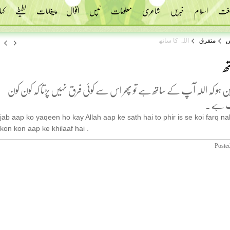
 لغت
اسلام
خبریں
شاعری
معلومات
ٹپس
اقوال
پیغامات
لطیفے
کہا
س
متفرق
اللہ کا ساتھ
ھ
 ہو کہ اللہ آپ کے ساتھ ہے تو پھر اس سے کوئی فرق نہیں پڑتا کہ کون کون
ف ہے۔
jab aap ko yaqeen ho kay Allah aap ke sath hai to phir is se koi farq na
kon kon aap ke khilaaf hai .
Poste