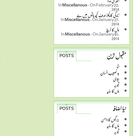
اللہ کی مدد
In
Miscellanous
-
On February 22,
2014
زندگی کا نچوڑ صرف کچھ باتوں میں ہے
In
Miscellanous
-
On January 27,
2014
مال کا خرچ
In
Miscellanous
-
On January 01,
2014
مقبول ترین
POSTS
انا
بد نصیب انسان
بیوی
تجربہ
ماں کا سایہ
نیا اضافہ
POSTS
بزرگوں کا دامن
ماں کا سایہ
تجربہ