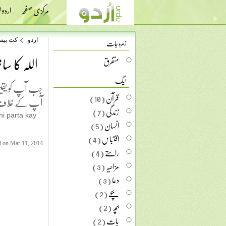
مرکزی صفحہ
اردو
زمرہ جات
اردو
کٹ پی
اللہ کا سات
متفرق
ٹیگ
جب آپ کو یقین
قرآن
(10)
آپ کے خلا
زندگی
(7)
hi parta kay
انسان
(5)
اقتباس
(4)
d on Mar 11, 2014
راستے
(4)
مزاحیہ
(3)
دعا
(3)
بچے
(2)
بچہ
(2)
بات
(2)