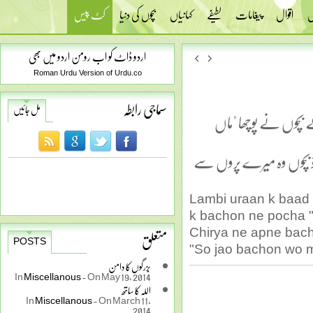
س
اقوال
پیغامات
لطیفے
کہانیاں
بچوں کی دنیا
کٹ پیس
اردو ڈاٹ کو اب رومن اردو میں بھی
Roman Urdu Version of Urdu.co
سماجی رابطہ
مل جائیں
ے بچوں نے پوچھا "ماں
جاؤ بچوں وہ میرے پروں سے
Lambi uraan k baad 
k bachon ne pocha 
متعلق
Chirya ne apne bacho
POSTS
"So jao bachon wo m
بزرگوں کا دامن
In
Miscellanous
-
On May 19, 2014
اللہ کا ساتھ
In
Miscellanous
-
On March 11,
2014