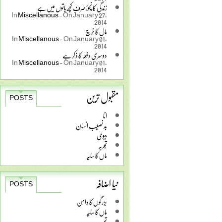
زندگی کا نچوڑ صرف کچھ باتوں میں ہے
In
Miscellanous
-
On January 27,
2014
مال کا خرچ
In
Miscellanous
-
On January 01,
2014
دوسری دفعہ کا ذکر ہے
In
Miscellanous
-
On January 01,
2014
مقبول ترین
POSTS
انا
بد نصیب انسان
بیوی
تجربہ
ماں کا سایہ
نیا اضافہ
POSTS
بزرگوں کا دامن
ماں کا سایہ
تجربہ