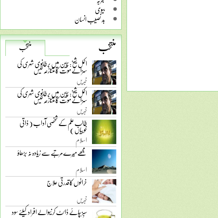
بیوی
بد نصیب انسان
منتخب
منتخب
اکمل شیخ: چین میں برطانوی شہری کی
سزائے موت کا متنازعہ کیس
خبریں
اکمل شیخ: چین میں برطانوی شہری کی
سزائے موت کا متنازعہ کیس
خبریں
طالب علم کے شخصی آداب ( ذاتی
خوبیاں )
اسلام
مجھے میرے مرتبے سے زیادہ نہ بڑھاؤ
اسلام
خراٹوں کا قدرتی علاج
خبریں
سبز چائے ڈائٹ کرنیوالے افراد کیلئے سود