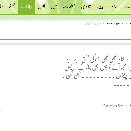
 لغت
اسلام
خبریں
شاعری
معلومات
ٹپس
اقوال
پیغامات
لطیفے
کہا
missing-you
کبھی کبھی
 شام کبھی کبھی ، زندگی لگتی ہے بے
، سمجھ آئے تو ہمیں بھی بتانا کے ! ! کیوں
ں پریشان . . . . . . . . . کبھی کبھی .
. . . . 
Posted on Sep 14, 