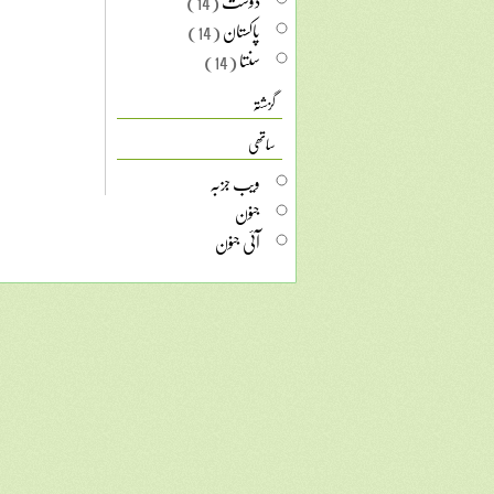
دوست
(14)
پاکستان
(14)
سنتا
(14)
گزشتہ
ساتھی
ویب جزبہ
جنون
آئی جنون