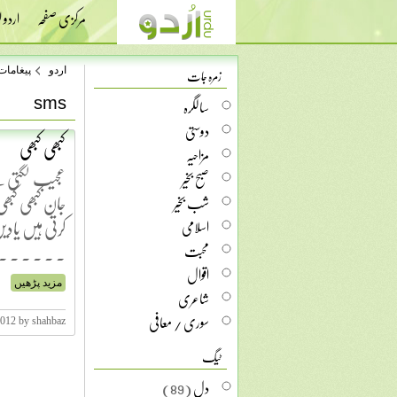
مرکزی صفحہ
اردو
زمرہ جات
اردو
پیغامات
sms
سالگرہ
دوستی
کبھی کبھی
مزاحیہ
عجیب لگتی ہے
صبح بخیر
جان کبھی کبھی 
شب بخیر
کرتی ہیں یادی
اسلامی
. . . ....
محبت
اقوال
مزید پڑھیں
شاعری
سوری / معافی
2012 by shahbaz
ٹیگ
دل
(89)