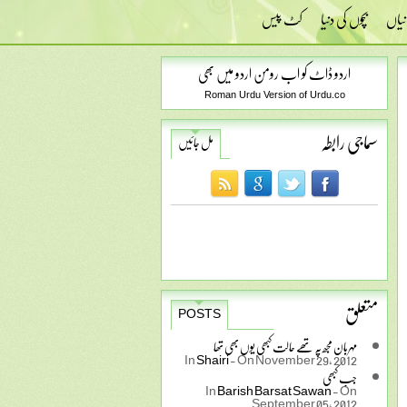
نیاں
بچوں کی دنیا
کٹ پیس
اردو ڈاٹ کو اب رومن اردو میں بھی
Roman Urdu Version of Urdu.co
سماجی رابطہ
مل جائیں
متعلق
POSTS
مہربان مجھ پہ تھے حالت کبھی یوں بھی تھا
In
Shairi
-
On November 29, 2012
جب کبھی
In
Barish Barsat Sawan
-
On
September 05, 2012