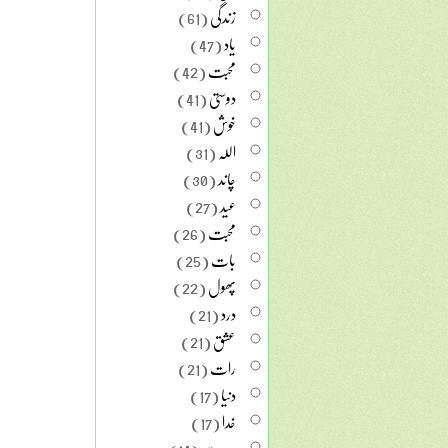
زندگی
(61)
یاد
(47)
محبت
(42)
دوستی
(41)
خوش
(41)
اللہ
(31)
چاند
(30)
عید
(27)
محبت
(26)
بات
(25)
پھول
(22)
درد
(21)
عشق
(21)
رات
(21)
دنیا
(17)
خدا
(17)