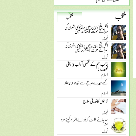
منتخب
منتخب
اکمل شیخ: چین میں برطانوی شہری کی
سزائے موت کا متنازعہ کیس
خبریں
اکمل شیخ: چین میں برطانوی شہری کی
سزائے موت کا متنازعہ کیس
خبریں
طالب علم کے شخصی آداب ( ذاتی
خوبیاں )
اسلام
مجھے میرے مرتبے سے زیادہ نہ بڑھاؤ
اسلام
خراٹوں کا قدرتی علاج
خبریں
سبز چائے ڈائٹ کرنیوالے افراد کیلئے سود
مند
خبریں