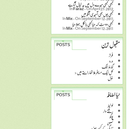
کبھی کبھی میرے دل میں یہ خیال آتا ہے
In
Faraz
-
On April 27, 2012
کبھی یوں بھی آ میری آنکھ میں
In
Mix
-
On September 12, 2011
کبھی دوست کہہ دیا کبھی بالکل بھلا دیا
In
Mix
-
On September 12, 2011
مقبول ترین
POSTS
فراز
درد
گڈ مارننگ
کل ایک مسافر ملا تھا راستے میں <
غزل
نیا اضافہ
POSTS
لو لیٹر
رشتے دار
پوگو
تصویر
زندگی کے کسی موڑ پر