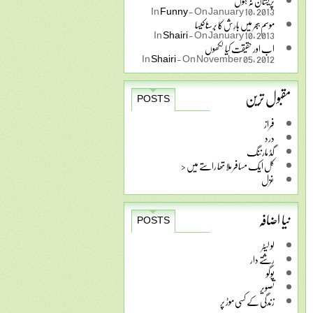
پریشان نہ ہوں
In
Funny
-
On January 10, 2013
موسمِ ہجر میں بارِش کا برسنا کیسا
In
Shairi
-
On January 10, 2013
اب اور حقیقت کیا لکھوں
In
Shairi
-
On November 05, 2012
مقبول ترین
POSTS
فراز
درد
گڈ مارننگ
کل ایک مسافر ملا تھا راستے میں <
غزل
نیا اضافہ
POSTS
لو لیٹر
رشتے دار
پوگو
تصویر
زندگی کے کسی موڑ پر