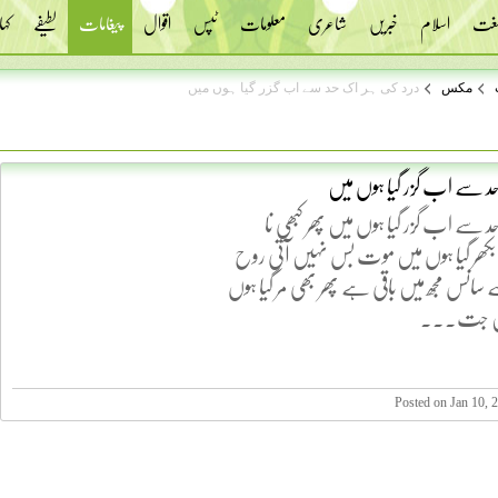
 لغت
اسلام
خبریں
شاعری
معلومات
ٹپس
اقوال
پیغامات
لطیفے
کہا
مکس
درد کی ہر اک حد سے اب گزر گیا ہوں میں
حد سے اب گزر گیا ہوں میں
حد سے اب گزر گیا ہوں میں پھر کبھی نا
 بکھر گیا ہوں میں موت بس نہیں آتی روح
سانس مجھ میں باقی ہے پھر بھی مر گیا ہوں
میں جت...
Posted on Jan 10, 