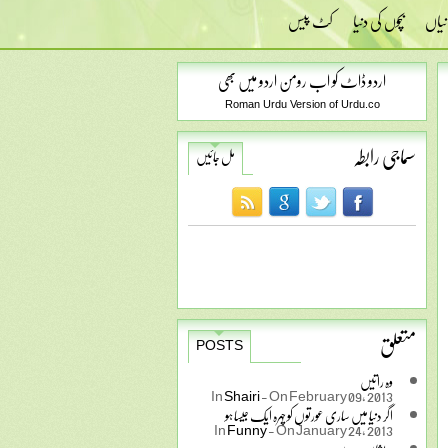
نیاں
بچوں کی دنیا
کٹ پیس
اردو ڈاٹ کو اب رومن اردو میں بھی
Roman Urdu Version of Urdu.co
سماجی رابطہ
مل جائیں
متعلق
POSTS
وہ راتیں
In
Shairi
-
On February 09, 2013
اگر دنیا میں ساری عورتوں کو چہرہ ایک جیسا ہو
In
Funny
-
On January 24, 2013