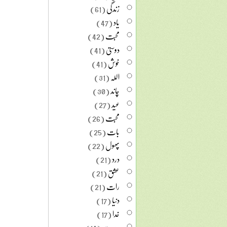
زندگی
(61)
یاد
(47)
محبت
(42)
دوستی
(41)
خوش
(41)
اللہ
(31)
چاند
(30)
عید
(27)
محبت
(26)
بات
(25)
پھول
(22)
درد
(21)
عشق
(21)
رات
(21)
دنیا
(17)
خدا
(17)