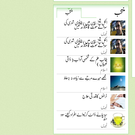
منتخب
منتخب
اکمل شیخ: چین میں برطانوی شہری کی
سزائے موت کا متنازعہ کیس
خبریں
اکمل شیخ: چین میں برطانوی شہری کی
سزائے موت کا متنازعہ کیس
خبریں
طالب علم کے شخصی آداب ( ذاتی
خوبیاں )
اسلام
مجھے میرے مرتبے سے زیادہ نہ بڑھاؤ
اسلام
خراٹوں کا قدرتی علاج
خبریں
سبز چائے ڈائٹ کرنیوالے افراد کیلئے سود
مند
خبریں