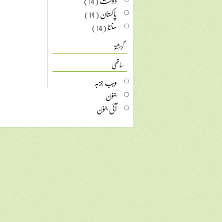
دوست
(14)
پاکستان
(14)
سنتا
(14)
گزشتہ
ساتھی
ویب جزبہ
جنون
آئی جنون