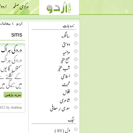
مرکزی صفحہ
اردو
زمرہ جات
اردو
پیغامات
sms
سالگرہ
دوستی
درد کی ہر اک 
مزاحیہ
درد کی ہر اک 
صبح بخیر
سمتوں گا یوں
شب بخیر
کے نکلنے سے 
اسلامی
میں زندگی 
محبت
اقوال
مزید پڑھیں
شاعری
سوری / معافی
2012 by shahbaz
ٹیگ
دل
(89)