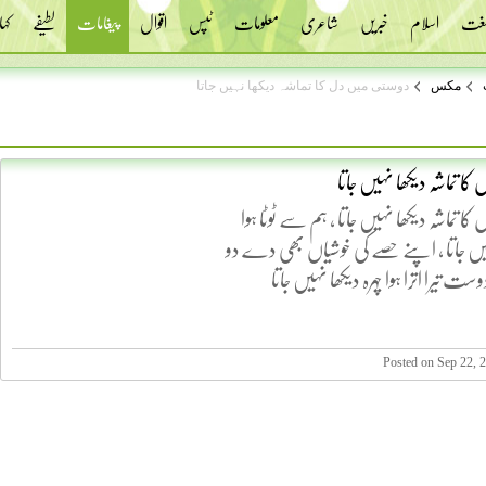
 لغت
اسلام
خبریں
شاعری
معلومات
ٹپس
اقوال
پیغامات
لطیفے
کہا
مکس
دوستی میں دل کا تماشہ دیکھا نہیں جاتا
کا تماشہ دیکھا نہیں جاتا
ا تماشہ دیکھا نہیں جاتا ، ہم سے ٹوٹا ہوا
یں جاتا ، اپنے حصے کی خوشیاں بھی دے دو
ت تیرا اترا ہوا چہرہ دیکھا نہیں جاتا
Posted on Sep 22, 