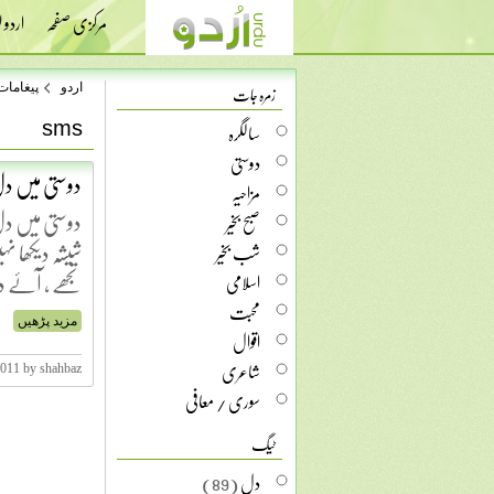
مرکزی صفحہ
اردو
زمرہ جات
اردو
پیغامات
sms
سالگرہ
دوستی
دوستی میں دل 
مزاحیہ
دوستی میں دل ک
صبح بخیر
شیشہ دیکھا نہ
شب بخیر
تجھے ، آئے دوس
اسلامی
محبت
مزید پڑھیں
اقوال
شاعری
2011 by shahbaz
سوری / معافی
ٹیگ
دل
(89)