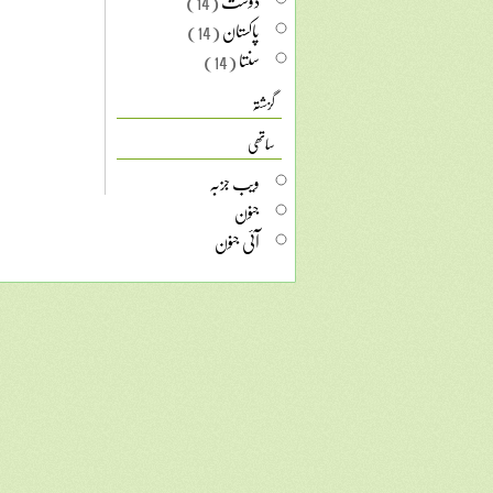
دوست
(14)
پاکستان
(14)
سنتا
(14)
گزشتہ
ساتھی
ویب جزبہ
جنون
آئی جنون