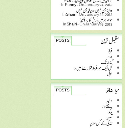
اگر دنیا میں ساری عورتوں کو چہرہ ایک جیسا ہو
In
Funny
-
On January 24, 2013
وہ اپنا بھی نہیں وہ پرایا بھی نہیں
In
Shairi
-
On January 22, 2013
موسمِ ہجر میں بارِش کا برسنا کیسا
In
Shairi
-
On January 10, 2013
مقبول ترین
POSTS
فراز
درد
گڈ مارننگ
کل ایک مسافر ملا تھا راستے میں <
غزل
نیا اضافہ
POSTS
لو لیٹر
رشتے دار
پوگو
تصویر
زندگی کے کسی موڑ پر