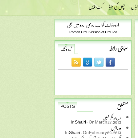
نیاں
بچوں کی دنیا
کٹ پیس
اردو ڈاٹ کو اب رومن اردو میں بھی
Roman Urdu Version of Urdu.co
سماجی رابطہ
مل جائیں
متعلق
POSTS
دل وہ نگر نہیں
In
Shairi
-
On March 27, 2013
وہ راتیں
In
Shairi
-
On February 09, 2013