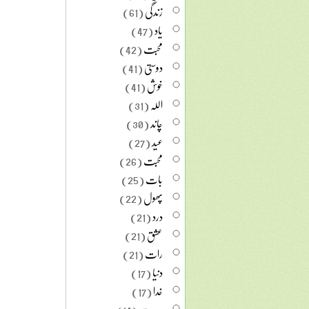
زندگی
(61)
یاد
(47)
محبت
(42)
دوستی
(41)
خوش
(41)
اللہ
(31)
چاند
(30)
عید
(27)
محبت
(26)
بات
(25)
پھول
(22)
درد
(21)
عشق
(21)
رات
(21)
دنیا
(17)
خدا
(17)