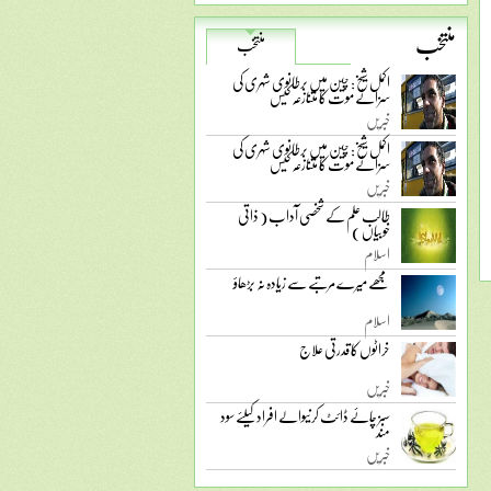
منتخب
منتخب
اکمل شیخ: چین میں برطانوی شہری کی
سزائے موت کا متنازعہ کیس
خبریں
اکمل شیخ: چین میں برطانوی شہری کی
سزائے موت کا متنازعہ کیس
خبریں
طالب علم کے شخصی آداب ( ذاتی
خوبیاں )
اسلام
مجھے میرے مرتبے سے زیادہ نہ بڑھاؤ
اسلام
خراٹوں کا قدرتی علاج
خبریں
سبز چائے ڈائٹ کرنیوالے افراد کیلئے سود
مند
خبریں