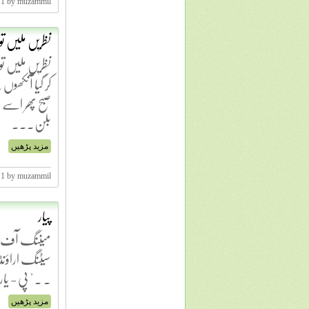
11 by muzammil
نظریں ملیں تو پی
نظریں ملیں تو 
کر گیا آنکھو
صبح پھر اسے مسم
بلن...
مزید پڑھیں
11 by muzammil
پیار
میننگ آف پ
سیٹنگ اراؤنڈ
. . " پی - یار
مزید پڑھیں