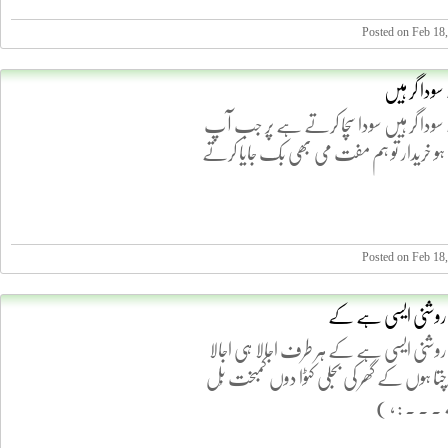
Posted on Feb 18
سودا گر ہیں
ے سودا گر ہیں سودا سچا کرتے ہے پر جب آپ
 خریدار تو ہم مفت می بھی بک جایا کرتے
Posted on Feb 18
 روشنی ایسی ہے کے
روشنی ایسی ہے کے ہر طرف اجالا ہی اجالا
چتا ہوں کے گھر کی بجلی کٹوا دوں کمبخت بِل
 . . : ، )