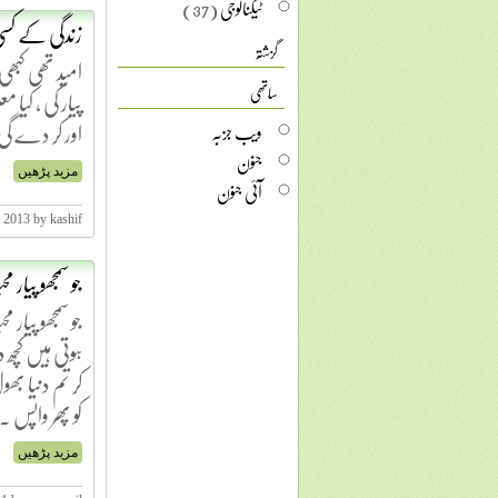
ٹیکنالوجی
(37)
زندگی کے کسی 
گزشتہ
امید تھی کبھی 
ساتھی
پیار کی ، کیا 
اور کر دے گی
ویب جزبہ
جنون
مزید پڑھیں
آئی جنون
 2013 by kashif
جو سمجھو پیار م
جو سمجھو پیار 
ہوتی ہیں کچھ 
کر تم دنیا ب
کو پھر واپس 
مزید پڑھیں