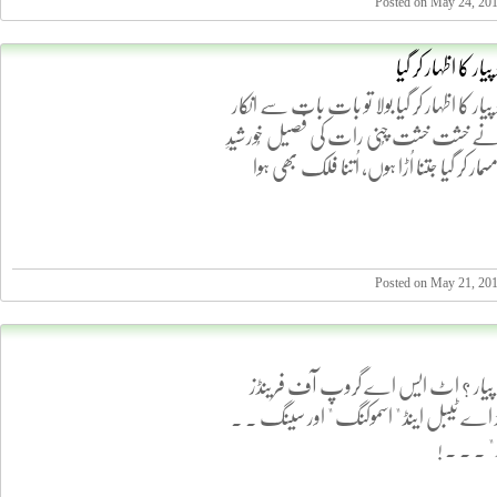
Posted on May 24, 20
ار کا اظہار کر گیا
پیار کا اظہار کر گیا بولا تو بات بات سے انکار
ں نے خشت خشت چُنی رات کی فصیل خُورشیدِ
ار کر گیا جتنا اُڑا ہوں، اُتنا فلک بھی ہوا
Posted on May 21, 20
یار ؟ اٹ ایس اے گروپ آف فرینڈز
 اے ٹیبل اینڈ " اسموکنگ " اور سینگ . .
 " . . . !