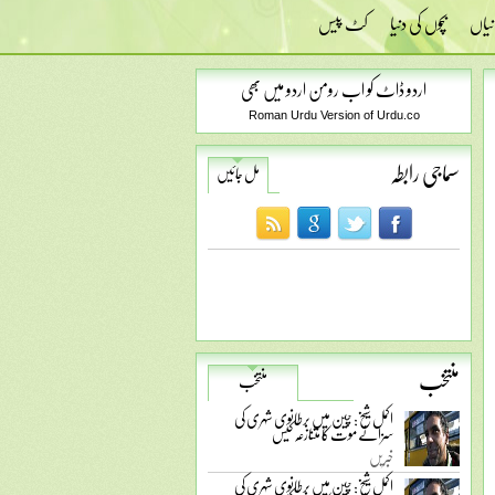
نیاں
بچوں کی دنیا
کٹ پیس
اردو ڈاٹ کو اب رومن اردو میں بھی
Roman Urdu Version of Urdu.co
سماجی رابطہ
مل جائیں
منتخب
منتخب
اکمل شیخ: چین میں برطانوی شہری کی
سزائے موت کا متنازعہ کیس
خبریں
اکمل شیخ: چین میں برطانوی شہری کی