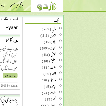
مرکزی صفحہ
اردو
ٹیگ
اردو
ٹیگ
Pyaar
دل
(262)
زندگی
(212)
پیار کا خط
یاد
(156)
پیارے شیدے تی
محبت
(139)
طرح تو بھی مج
خوش
(113)
ہوں ، اور گام
عشق
(101)
میرے بچّوں 
بات
(86)
اللہ
(85)
مزید پڑھیں
دوستی
(76)
چاند
(75)
, 2013 by admin
رات
(74)
بڈھا بڈھی کی ک
غم
(67)
پھول
(64)