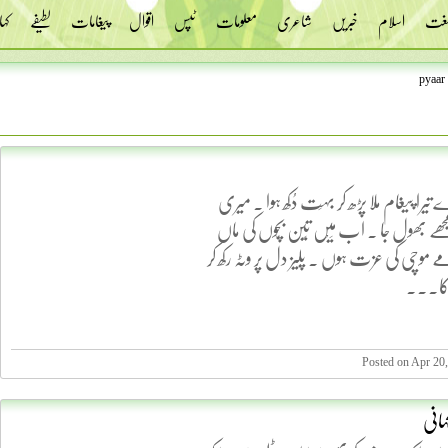
 لغت
اسلام
خبریں
شاعری
معلومات
ٹپس
اقوال
پیغامات
لطیفے
کہا
pyaar
را پیغام ملا پڑھ کر بہَت دُکھ ہوا . میری
ھے بھول جا . اب مَیْں تِین بچّوں کی ماں
ے موچی کی عزت ہوں . پلیز دل پر وٹہ رکھ کر
کا...
Posted on Apr 20
ہانی