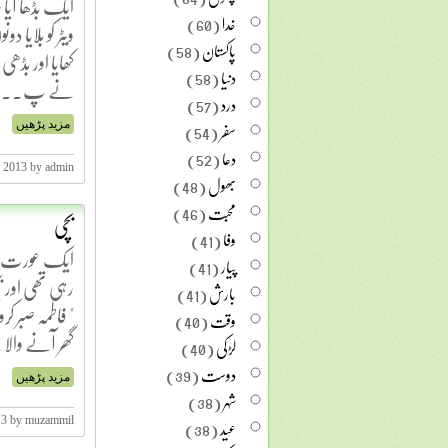
ایک بڈھا آیا س
خدا
(60)
ویٹر کو بلایا د
پاکستان
(58)
کھایا اور بڈھی
دنیا
(58)
نے پ...
درد
(57)
سفر
(54)
مزید پڑھیں
دعا
(52)
, 2013 by admin
بھول
(48)
محبت
(46)
بچی
وفا
(41)
ایک عورت ایک
پیار
(41)
رہی تھی اور ب
بارش
(41)
" فاطمہ صبر کر
وقت
(40)
گھر آنے وال
لڑکی
(40)
دوست
(39)
مزید پڑھیں
شہر
(38)
عید
(38)
13 by muzammil