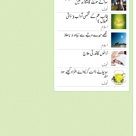
سزائے موت کا متنازعہ کیس
خبریں
طالب علم کے شخصی آداب ( ذاتی
خوبیاں )
اسلام
مجھے میرے مرتبے سے زیادہ نہ بڑھاؤ
اسلام
خراٹوں کا قدرتی علاج
خبریں
سبز چائے ڈائٹ کرنیوالے افراد کیلئے سود
مند
خبریں