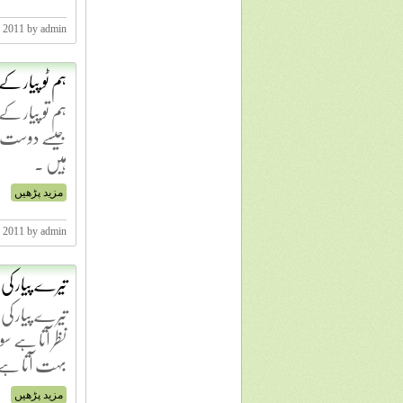
, 2011 by admin
ہم ٹو پیار کے 
ہم تو پیار ک
جیسے دوست ہو
ہیں .
مزید پڑھیں
, 2011 by admin
تیرے پیار کی
تیرے پیار کی 
نظر آتا ہے سو
بہت آتا ہے .
مزید پڑھیں