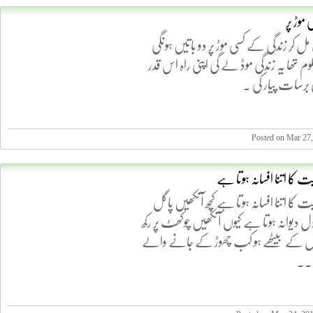
موڑ پر
مل کر زندگی کے کسی موڑ پر دو باتیں ہونگی
معلوم تھا یہ زندگی موڈ لے گی اپنی راہ اس قدر
 برسات پیار کی .
Posted on Mar 27,
حبت کا اتنا افسانہ ہوتا ہے
محبت کا اتنا افسانہ ہوتا ہے کچھ آنکھیں پاگل
دل دیوانہ ہوتا ہے کیوں آنکھیں چوکھٹ پر رکھ
ھول کے بیٹھے ہو کب چھوڑ کے جانے والے
...