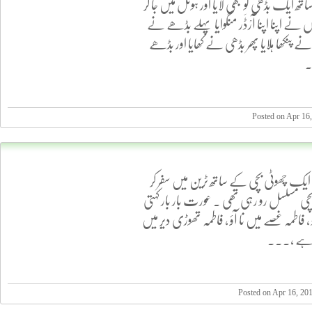
اتھ ایک بڈھی کو بھی لایا اور ہوٹل میں جا کر
ونوں نے اپنا اپنا آرْڈَر منگوایا پہلے بڈھے نے
 نے پنکھا ہلایا پھر بڈھی نے کھایا اور بڈھے
Posted on Apr 16
 چھوٹی بچی کے ساتھ ٹرین میں سفر کر
چی مسلسل رو رہی تھی . عورت بار بار کہتی
و ، فاطمہ غصے میں نا آؤ ، فاطمہ تھوڑی دیر میں
ا ہے ،...
Posted on Apr 16, 20