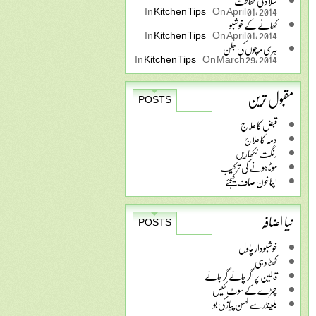
سلاد کی حفاظت
In
Kitchen Tips
-
On April 01, 2014
کھانے کے خوشبو
In
Kitchen Tips
-
On April 01, 2014
ہری مرچوں کی جلن
In
Kitchen Tips
-
On March 29, 2014
مقبول ترین
POSTS
قبض کا علاج
دمہ کا علاج
رنگت نکھاریں
موٹا ہونے کی ترکیب
اپنا خون صاف کیجئے
نیا اضافہ
POSTS
خوشبودار چاول
کھٹا دہی
قالین پر اگر چائے گر جائے
چمڑے کے سوٹ کیس
بلینڈر سے لہسن پیاز کی بو