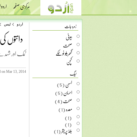
مرکزی صفحہ
اردو
زمرہ جات
اردو
ٹپس
دانتوں کی
بیوٹی
صحت
نمک اور شہد 
گھریلو ٹوٹکے
کچن
ٹیگ
d on Mar 13, 2014
لہسن
(5)
احسان
(5)
صحت
(4)
معدہ
(1)
(1)
(1)
بلڈ پریشر
(1)