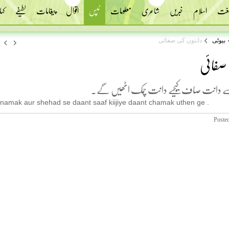
 لغت
اسلام
خبریں
شاعری
معلومات
ٹپس
اقوال
پیغامات
لطیفے
کہا
بیوٹی
دانتوں کی صفائی
 صفائی
سے دانت صاف کیجیے دانت چمک اٹھیں گے۔
namak aur shehad se daant saaf kiijiye daant chamak uthen ge .
Poste