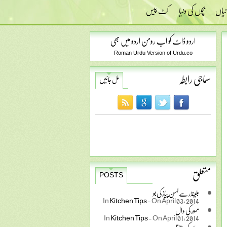
نیاں
بچوں کی دنیا
کٹ پیس
اردو ڈاٹ کو اب رومن اردو میں بھی
Roman Urdu Version of Urdu.co
سماجی رابطہ
مل جائیں
متعلق
POSTS
بلینڈر سے لہسن پیاز کی بو
In
Kitchen Tips
-
On April 03, 2014
مسور کی دال
In
Kitchen Tips
-
On April 01, 2014