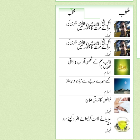
منتخب
منتخب
اکمل شیخ: چین میں برطانوی شہری کی
سزائے موت کا متنازعہ کیس
خبریں
اکمل شیخ: چین میں برطانوی شہری کی
سزائے موت کا متنازعہ کیس
خبریں
طالب علم کے شخصی آداب ( ذاتی
خوبیاں )
اسلام
مجھے میرے مرتبے سے زیادہ نہ بڑھاؤ
اسلام
خراٹوں کا قدرتی علاج
خبریں
سبز چائے ڈائٹ کرنیوالے افراد کیلئے سود
مند
خبریں