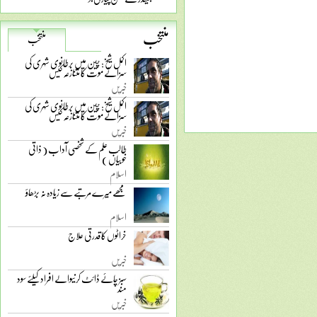
منتخب
منتخب
اکمل شیخ: چین میں برطانوی شہری کی
سزائے موت کا متنازعہ کیس
خبریں
اکمل شیخ: چین میں برطانوی شہری کی
سزائے موت کا متنازعہ کیس
خبریں
طالب علم کے شخصی آداب ( ذاتی
خوبیاں )
اسلام
مجھے میرے مرتبے سے زیادہ نہ بڑھاؤ
اسلام
خراٹوں کا قدرتی علاج
خبریں
سبز چائے ڈائٹ کرنیوالے افراد کیلئے سود
مند
خبریں