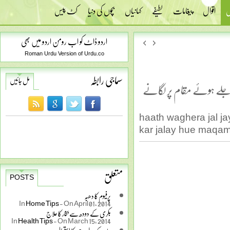
س
اقوال
پیغامات
لطیفے
کہانیاں
بچوں کی دنیا
کٹ پیس
اردو ڈاٹ کو اب رومن اردو میں بھی
Roman Urdu Version of Urdu.co
سماجی رابطہ
مل جائیں
 جلے ہوئے مقام پر لگانے
haath waghera jal j
kar jalay hue maqam
متعلق
POSTS
پرفیوم کا دھبہ
In
Home Tips
-
On April 01, 2014
بکری کے دودھ سے بخار کا علاج
In
Health Tips
-
On March 15, 2014