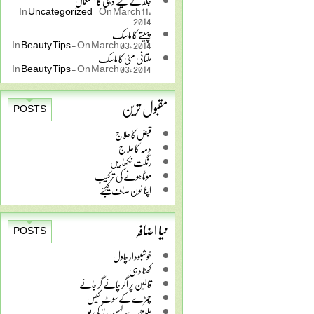
جلد کے لیے دہی کا استعمال
In
Uncategorized
-
On March 11,
2014
پپیتے کا ماسک
In
Beauty Tips
-
On March 03, 2014
ملتانی مٹی کا ماسک
In
Beauty Tips
-
On March 03, 2014
مقبول ترین
POSTS
قبض کا علاج
دمہ کا علاج
رنگت نکھاریں
موٹا ہونے کی ترکیب
اپنا خون صاف کیجئے
نیا اضافہ
POSTS
خوشبودار چاول
کھٹا دہی
قالین پر اگر چائے گر جائے
چمڑے کے سوٹ کیس
بلینڈر سے لہسن پیاز کی بو