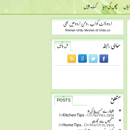
نیاں
بچوں کی دنیا
کٹ پیس
اردو ڈاٹ کو اب رومن اردو میں بھی
Roman Urdu Version of Urdu.co
سماجی رابطہ
مل جائیں
متعلق
POSTS
بلینڈر سے لہسن پیاز کی بو
In
Kitchen Tips
-
On April 03, 2014
مکھیوں سے نجات
In
Home Tips
-
On March 15, 2014