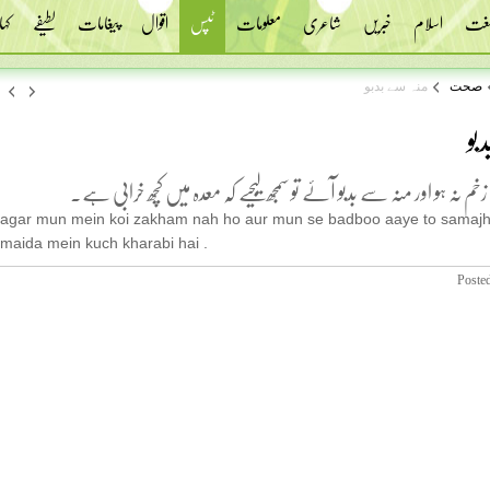
 لغت
اسلام
خبریں
شاعری
معلومات
ٹپس
اقوال
پیغامات
لطیفے
کہا
صحت
منہ سے بدبو
بو
 زخم نہ ہو اور منہ سے بدبو آئے تو سمجھ لیجیے کہ معدہ میں کچھ خرابی ہے۔
agar mun mein koi zakham nah ho aur mun se badboo aaye to samajh l
maida mein kuch kharabi hai .
Poste