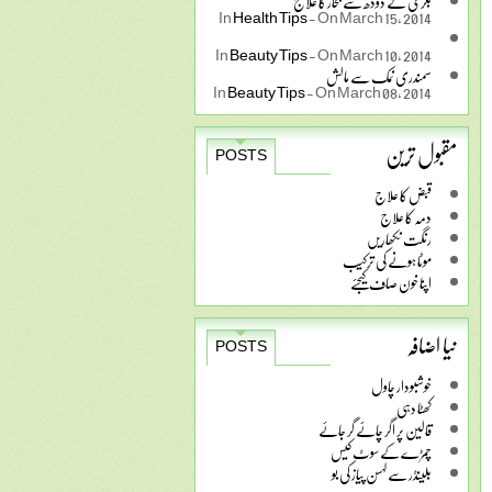
بکری کے دودھ سے بخار کا علاج
In
Health Tips
-
On March 15, 2014
In
Beauty Tips
-
On March 10, 2014
سمندری نمک سے مالش
In
Beauty Tips
-
On March 08, 2014
مقبول ترین
POSTS
قبض کا علاج
دمہ کا علاج
رنگت نکھاریں
موٹا ہونے کی ترکیب
اپنا خون صاف کیجئے
نیا اضافہ
POSTS
خوشبودار چاول
کھٹا دہی
قالین پر اگر چائے گر جائے
چمڑے کے سوٹ کیس
بلینڈر سے لہسن پیاز کی بو