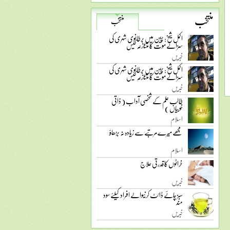
منتخب
منتخب
اکمل شیخ: چین میں برطانوی شہری کی
سزائے موت کا متنازعہ کیس
خبریں
اکمل شیخ: چین میں برطانوی شہری کی
سزائے موت کا متنازعہ کیس
خبریں
طالب علم کے شخصی آداب ( ذاتی
خوبیاں )
اسلام
مجھے میرے مرتبے سے زیادہ نہ بڑھاؤ
اسلام
خراٹوں کا قدرتی علاج
خبریں
سبز چائے ڈائٹ کرنیوالے افراد کیلئے سود
مند
خبریں