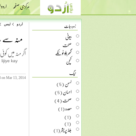
مرکزی صفحہ
اردو
زمرہ جات
اردو
ٹپس
منہ سے بد
بیوٹی
صحت
اگر منہ میں کوئی
گھریلو ٹوٹکے
کچن
ijiye kay
ٹیگ
d on Mar 13, 2014
لہسن
(5)
احسان
(5)
صحت
(4)
معدہ
(1)
(1)
(1)
بلڈ پریشر
(1)