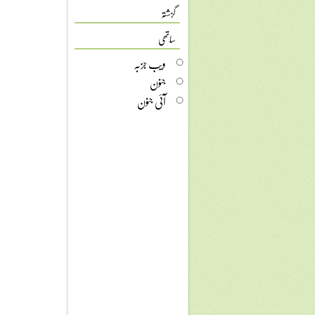
گزشتہ
ساتھی
ویب جزبہ
جنون
آئی جنون