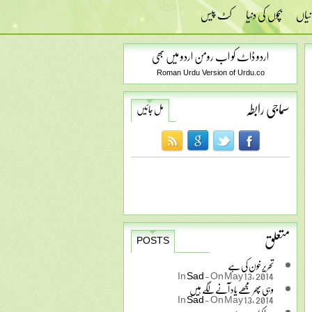
نیاں
بچوں کی دنیا
کٹ پیس
اردو ڈاٹ کو اب رومن اردو میں بھی
Roman Urdu Version of Urdu.co
سماجی رابطہ
مل جائیں
متعلق
POSTS
تحریر خون کی ہے
In
Sad
-
On May 13, 2014
وہی پھر مجھے یاد آنے لگے ہیں
In
Sad
-
On May 13, 2014