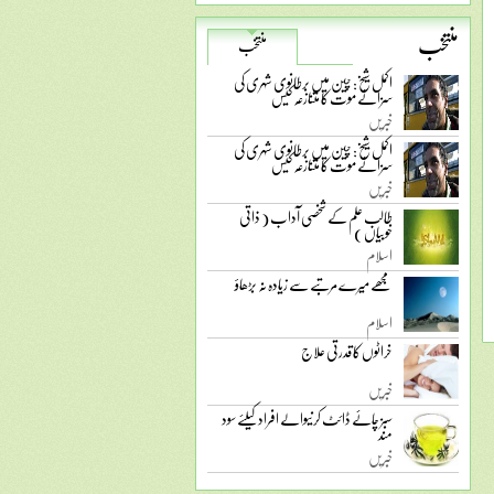
منتخب
منتخب
اکمل شیخ: چین میں برطانوی شہری کی
سزائے موت کا متنازعہ کیس
خبریں
اکمل شیخ: چین میں برطانوی شہری کی
سزائے موت کا متنازعہ کیس
خبریں
طالب علم کے شخصی آداب ( ذاتی
خوبیاں )
اسلام
مجھے میرے مرتبے سے زیادہ نہ بڑھاؤ
اسلام
خراٹوں کا قدرتی علاج
خبریں
سبز چائے ڈائٹ کرنیوالے افراد کیلئے سود
مند
خبریں