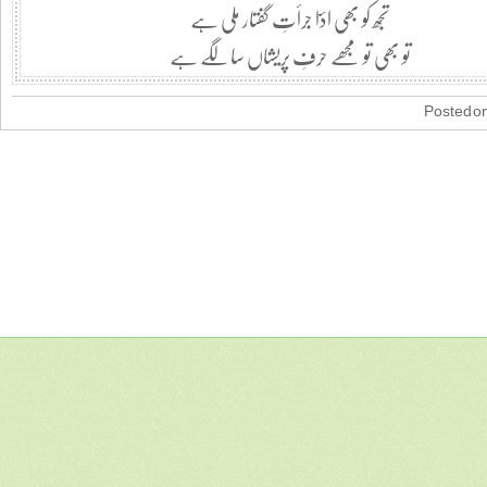
تجھ کو بھی ادؔا جرأتِ گفتار ملی ہے
تو بھی تو مجھے حرفِ پریشاں سا لگے ہے
Posted on