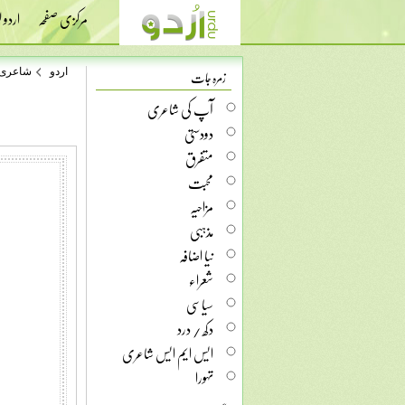
مرکزی صفحہ
اردو
زمرہ جات
اردو
شاعری
آپ کی شاعری
دودستی
متفرق
محبت
مزاحیہ
مذہبی
نیا اضافہ
شعراء
سیاسی
دکھ / درد
ایس ایم ایس شاعری
تہورا