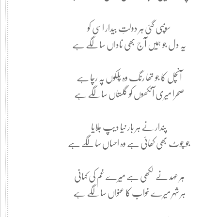
سونپی گئی ہر دولتِ بیدار اسی کو
یہ دل جو ہمیں آج بھی ناداں سا لگے ہے
آنچل کا جو تھا رنگ وہ پلکوں پہ رچا ہے
صحرا میری آنکھوں کو گلستاں سا لگے ہے
پندار نے ہر بار نیا دیپ جلایا
جو چوٹ بھی کھائی ہے وہ احساں سا لگے ہے
ہر عہد نے لکھی ہے میرے غم کی کہانی
ہر شہر میرے خواب کا عنواں سا لگے ہے