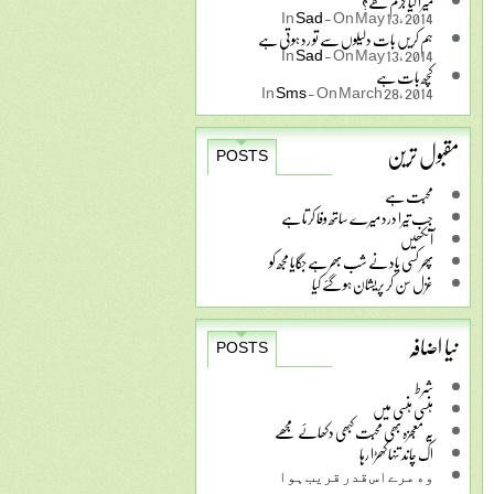
میرا کیا جرم ھے؟
In
Sad
-
On May 13, 2014
ہم کریں بات دلیلوں سے تو رد ہوتی ہے
In
Sad
-
On May 13, 2014
کچھ بات ہے
In
Sms
-
On March 28, 2014
مقبول ترین
POSTS
محبت ہے
جب تیرا درد میرے ساتھ وفا کرتا ہے
آنکھیں
پھر کسی یاد نے شب بھر ہے جگایا مجھ کو
غزل سن کر پریشان ہو گئے کیا
نیا اضافہ
POSTS
شرط
ہنسی ہنسی میں
یہ معجزہ بھی محبت کبھی دکھائے مجھے
اک چاند تنہا کھڑا رہا
ﻭﮦ ﻣﺮﮮ ﺍﺱ ﻗﺪﺭ ﻗﺮﯾﺐ ﮨﻮﺍ