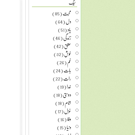
ٹیگ
محبت
(85)
دل
(64)
یاد
(51)
زندگی
(46)
عشق
(42)
خوش
(32)
غم
(26)
بات
(24)
رات
(22)
خدا
(19)
دوستی
(18)
شام
(18)
غزل
(17)
وفا
(16)
دنیا
(15)