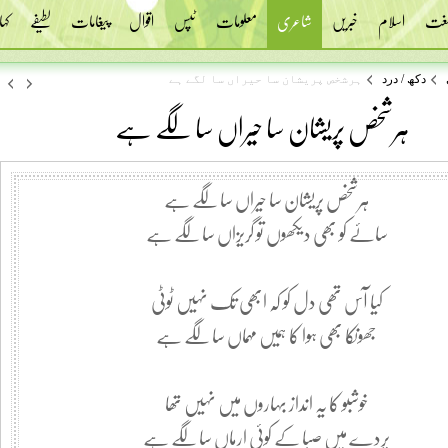
 لغت
اسلام
خبریں
شاعری
معلومات
ٹپس
اقوال
پیغامات
لطیفے
کہا
دکھ / درد
ہرشخص پریشان سا حیراں سا لگے ہے
ہرشخص پریشان سا حیراں سا لگے ہے
ہرشخص پریشان سا حیراں سا لگے ہے
سائے کو بھی دیکھوں تو گریزاں سا لگے ہے
کیا آس تھی دل کو کہ ابھی تک نہیں ٹوٹی
جھونکا بھی ہوا کا ہمیں مہماں سا لگے ہے
خوشبو کا یہ انداز بہاروں میں نہیں تھا
پردے میں صبا کے کوئی ارماں سا لگے ہے