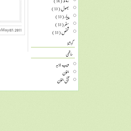
زمانہ
(14)
بھول
(13)
پیار
(13)
سفر
(13)
 May 07, 2011
شخص
(13)
گزشتہ
ساتھی
ویب جزبہ
جنون
آئی جنون