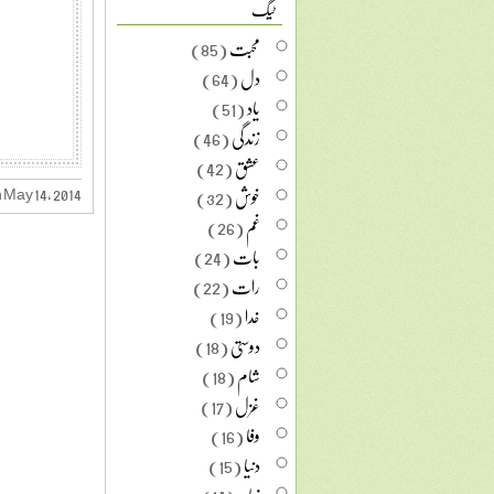
ٹیگ
محبت
(85)
دل
(64)
یاد
(51)
زندگی
(46)
عشق
(42)
خوش
(32)
 May 14, 2014
غم
(26)
بات
(24)
رات
(22)
خدا
(19)
دوستی
(18)
شام
(18)
غزل
(17)
وفا
(16)
دنیا
(15)