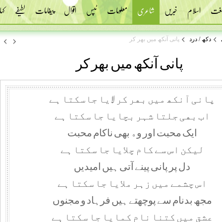
 لغت
اسلام
خبریں
شاعری
معلومات
ٹپس
اقوال
پیغامات
لطیفے
کہا
دکھ / درد
ﭘﺎﻧﯽ ﺁﻧﮑﮫ ﻣﯿﮟ ﺑﮭﺮ ﮐﺮ
ﭘﺎﻧﯽ ﺁﻧﮑﮫ ﻣﯿﮟ ﺑﮭﺮ ﮐﺮ
ﭘﺎﻧﯽ ﺁﻧﮑﮫ ﻣﯿﮟ ﺑﮭﺮ ﮐﺮ ﻻﯾﺎ ﺟﺎﺳﮑﺘﺎ ﮨﮯ
ﺍﺏ ﺑﮭﯽ ﺟﻠﺘﺎ ﺷﮩﺮ ﺑﭽﺎﯾﺎ ﺟﺎ ﺳﮑﺘﺎ ﮨﮯ
ﺍﯾﮏ ﻣﺤﺒﺖ ﺍﻭﺭ ﻭﮦ ﺑﮭﯽ ﻧﺎﮐﺎﻡ ﻣﺤﺒﺖ
ﻟﯿﮑﻦ ﺍﺱ ﺳﮯ ﮐﺎﻡ ﭼﻼﯾﺎ ﺟﺎ ﺳﮑﺘﺎ ﮨﮯ
ﺩﻝ ﭘﺮ ﭘﺎﻧﯽ ﭘﯿﻨﮯ ﺁﺗﯽ ﮨﯿﮟ ﺍﻣﯿﺪﯾﮟ
ﺍﺱ ﭼﺸﻤﮯ ﻣﯿﮟ ﺯﮨﺮ ﻣﻼﯾﺎ ﺟﺎ ﺳﮑﺘﺎ ﮨﮯ
ﻣﺠﮫ ﺑﺪﻧﺎﻡ ﺳﮯ ﭘﻮﭼﮭﺘﮯ ﮨﯿﮟ ﻓﺮﮨﺎﺩ ﻭ ﻣﺠﻨﻮﮞ
ﻋﺸﻖ ﻣﯿﮟ ﮐﺘﻨﺎ ﻧﺎﻡ ﮐﻤﺎﯾﺎ ﺟﺎ ﺳﮑﺘﺎ ﮨﮯ