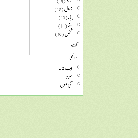
زمانہ
(14)
بھول
(13)
پیار
(13)
سفر
(13)
شخص
(13)
گزشتہ
ساتھی
ویب جزبہ
جنون
آئی جنون