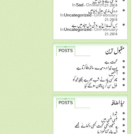
خامشی سے ہاری میں
In
Sad
-
On March 27, 2014
درد کی ماری ہوئی دُنیا میں
In
Uncategorized
-
On February
21, 2014
بس اِک چراغ یہ روشن دلِ تباہ میں ہے
In
Uncategorized
-
On February
21, 2014
مقبول ترین
POSTS
محبت ہے
جب تیرا درد میرے ساتھ وفا کرتا ہے
آنکھیں
پھر کسی یاد نے شب بھر ہے جگایا مجھ کو
غزل سن کر پریشان ہو گئے کیا
نیا اضافہ
POSTS
شرط
ہنسی ہنسی میں
یہ معجزہ بھی محبت کبھی دکھائے مجھے
اک چاند تنہا کھڑا رہا