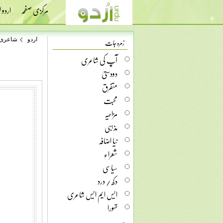
مرکزی صفحہ
اردو
زمرہ جات
اردو
شاعری
آپ کی شاعری
دودستی
متفرق
محبت
مزاحیہ
مذہبی
نیا اضافہ
شعراء
سیاسی
دکھ / درد
ایس ایم ایس شاعری
تہورا