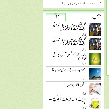
ﻭﮦ ﻣﺮﮮ ﺍﺱ ﻗﺪﺭ ﻗﺮﯾﺐ ﮨﻮﺍ
منتخب
منتخب
اکمل شیخ: چین میں برطانوی شہری کی
سزائے موت کا متنازعہ کیس
خبریں
اکمل شیخ: چین میں برطانوی شہری کی
سزائے موت کا متنازعہ کیس
خبریں
طالب علم کے شخصی آداب ( ذاتی
خوبیاں )
اسلام
مجھے میرے مرتبے سے زیادہ نہ بڑھاؤ
اسلام
خراٹوں کا قدرتی علاج
خبریں
سبز چائے ڈائٹ کرنیوالے افراد کیلئے سود
مند
خبریں