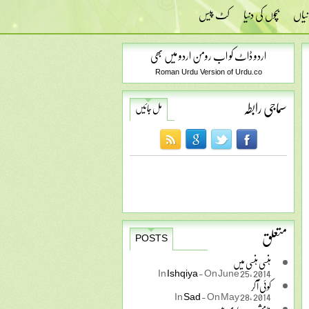
نیاں
بچوں کی دنیا
کٹ پیس
اردو ڈاٹ کو اب رومن اردو میں بھی
Roman Urdu Version of Urdu.co
سماجی رابطہ
مل جائیں
متعلق
POSTS
ہنسی ہنسی میں
In
Ishqiya
-
On June 25, 2014
کوئی آ کر
In
Sad
-
On May 28, 2014