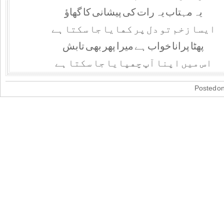
ﯾﮧ ﻣﮩﺘﺎﺏ ﯾﮧ ﺭﺍﺕ ﮐﯽ ﭘﯿﺸﺎﻧﯽ ﮐﺎ ﮔﮭﺎﺅ
ﺍﯾﺴﺎ ﺯﺧﻢ ﺗﻮ ﺩﻝ ﭘﺮ ﮐﮭﺎﯾﺎ ﺟﺎ ﺳﮑﺘﺎ ﮨﮯ
ﭘﮭﭩﺎ ﭘﺮﺍﻧﺎ ﺧﻮﺍﺏ ﮨﮯ ﻣﯿﺮﺍ ﭘﮭﺮ ﺑﮭﯽ ﺗﺎﺑﺶ
ﺍﺱ ﻣﯿﮟ ﺍﭘﻨﺎ ﺁﭖ ﭼﮭﭙﺎﯾﺎ ﺟﺎ ﺳﮑﺘﺎ ﮨﮯ
Posted on