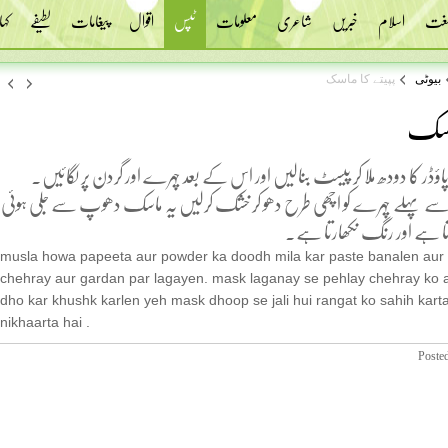
 لغت
اسلام
خبریں
شاعری
معلومات
ٹپس
اقوال
پیغامات
لطیفے
کہا
بیوٹی
پپیتے کا ماسک
ماسک
ور پاؤڈر کا دودھ ملا کر پیسٹ بنالیں اور اس کے بعد چہرے اور گردن پر لگائیں۔
 پہلے چہرے کو اچھی طرح دھو کر خشک کرلیں یہ ماسک دھوپ سے جلی ہوئی
رتا ہے اور رنگ نکھارتا ہے۔
musla howa papeeta aur powder ka doodh mila kar paste banalen aur 
chehray aur gardan par lagayen. mask laganay se pehlay chehray ko a
dho kar khushk karlen yeh mask dhoop se jali hui rangat ko sahih karta
nikhaarta hai .
Poste