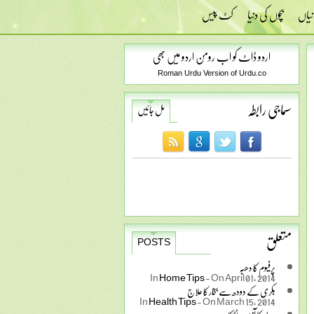
نیاں
بچوں کی دنیا
کٹ پیس
اردو ڈاٹ کو اب رومن اردو میں بھی
Roman Urdu Version of Urdu.co
سماجی رابطہ
مل جائیں
متعلق
POSTS
پرفیوم کا دھبہ
In
Home Tips
-
On April 01, 2014
بکری کے دودھ سے بخار کا علاج
In
Health Tips
-
On March 15, 2014