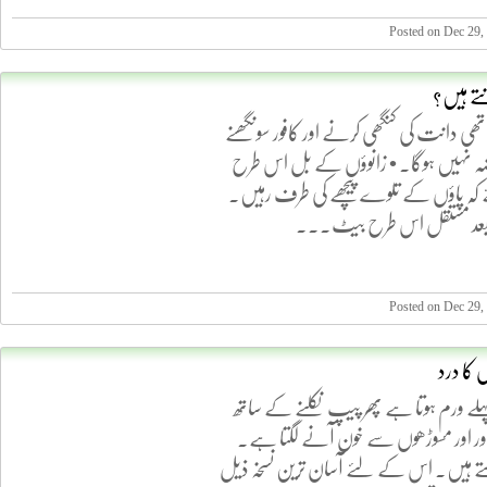
Posted on Dec 29,
تے ہیں؟
اتھی دانت کی کنگھی کرنے اور کافور سونگھنے
ہ نہیں ہوگا۔ • زانوؤں کے بل اس طرح
ے کہ پاؤں کے تلوے پیچھے کی طرف رہیں۔
عد مستقل اس طرح بیٹ...
Posted on Dec 29,
وں کا درد
ہلے ورم ہوتا ہے پھر پیپ نکلنے کے ساتھ
اور اور مسوڑھوں سے خون آنے لگتا ہے۔
کہتے ہیں۔ اس کے لئے آسان ترین نسخہ ذیل