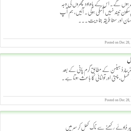
 ہوں گے۔ اس کے باوجود مچھروں کی وجہ
کون نیند نہیں آسکی ہوگی۔ آئیں، ہم آپ
سان اور سستا طریقہ بتا دیت...
Posted on Dec 28,
سل
ٹر رچرڈ ہینسن کے مطابق گرم پانی کے بعد
غسل، چستی اور توانائی کا باعث ہوتا ہے۔
Posted on Dec 28,
پیر ڈبوئے رکھنے سے ناک کھل کر سر میں