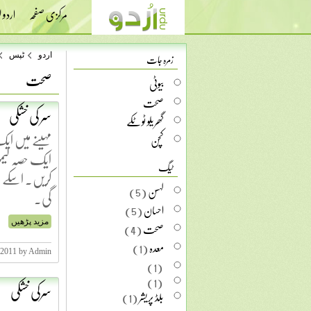
مرکزی صفحہ
اردو
زمرہ جات
اردو
ٹپس
صحت
بیوٹی
صحت
سر کی خشکی
گھریلو ٹوٹکے
مہینے میں ای
کچن
ایک حصہ لیموں
ٹیگ
کریں۔ اسکے ب
لہسن
(5)
گی۔
احسان
(5)
صحت
(4)
مزید پڑھیں
معدہ
(1)
, 2011 by Admin
(1)
(1)
سرکی خشکی
بلڈ پریشر
(1)