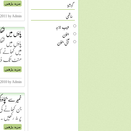
گزشتہ
مزید پڑھیں
ساتھی
, 2011 by Admin
ویب جزبہ
پاؤں میں تھ
جنون
پاؤں میں تھکن
آئی جنون
میں کھانے کا 
منٹ تک ڈبوئ
مزید پڑھیں
 2010 by Admin
خمیر سے بچاؤ 
جن کھانے کی چ
پر نہ رکھیں۔
مزید پڑھیں