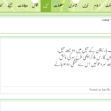
 لغت
اسلام
خبریں
شاعری
معلومات
ٹپس
اقوال
پیغامات
لطیفے
کہا
صحت
ک بار زیتون کے تیل میں دو حصے تیل،
 کا رس ملا کر اچھی طرح سر کی مالش
عد سر دھو لیں اس سے خشکی دو ہو جائے
Posted on Jan 08