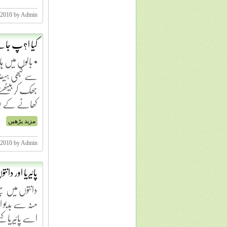
 2010 by Admin
کیا ا?پ جان
• بالوں میں ہ
سے کبھی ہیض
جھک کر بیٹھئ
کھانے کے ب
مزید پڑھیں
 2010 by Admin
پائیریا اور دانت
دانتوں میں پ
منہ سے بدبو 
اسے پائیریا 