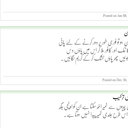
Posted on Jan 08
کن
 ہو تو فوری طور پر دور کرنے کے لئے پانی
نمک اور کافور ملا کر اس میں پاؤں دس
یں پھر پاؤں خشک کر کے کریم لگائیں۔
Posted on Dec 30,
کی ترکیب
یزوں سے خمیر اٹھ سکتا ہے ان کو اونچی جگہ
 اس طرح جلدی خمیر پیدا نہیں ہوتا ہے۔