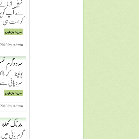
نہیں آزمائے
سے آپ کو پرس
کو بہت ہی آ
مزید پڑھیں
 2010 by Admin
سرد و گرم غ
پولینڈ کے ڈاک
سرد پانی سے 
مزید پڑھیں
 2010 by Admin
بند ناک کھلنا
گرم پانی میں 