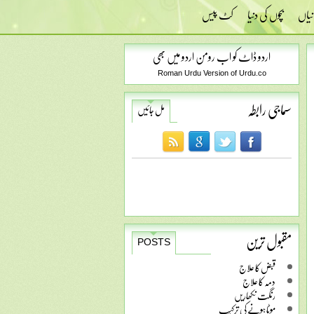
نیاں
بچوں کی دنیا
کٹ پیس
اردو ڈاٹ کو اب رومن اردو میں بھی
Roman Urdu Version of Urdu.co
سماجی رابطہ
مل جائیں
مقبول ترین
POSTS
قبض کا علاج
دمہ کا علاج
رنگت نکھاریں
موٹا ہونے کی ترکیب