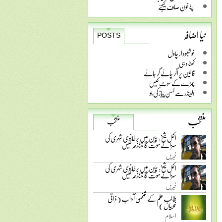
اپنا خون صاف کیجئے
نیا اضافہ
POSTS
خوشبودار چاول
کھٹا دہی
قالین پر اگر چائے گر جائے
چمڑے کے سوٹ کیس
بلینڈر سے لہسن پیاز کی بو
منتخب
منتخب
اکمل شیخ: چین میں برطانوی شہری کی
سزائے موت کا متنازعہ کیس
خبریں
اکمل شیخ: چین میں برطانوی شہری کی
سزائے موت کا متنازعہ کیس
خبریں
طالب علم کے شخصی آداب ( ذاتی
خوبیاں )
اسلام