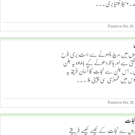
• نیلا توتیا بری...
Posted on Dec 29,
اتھوں میں مرچ چھونے سے بہت بری طرح
ی ہے اور ہاتھ دھونے کے باوجود یہ جلن
ی۔ اس جلن سے نجات کا آسان طریقہ یہ
وس میں تھوڑی سی چینی ملا ...
Posted on Dec 28,
نجات
وں سے نجات کے کیسے کیسے طریقے