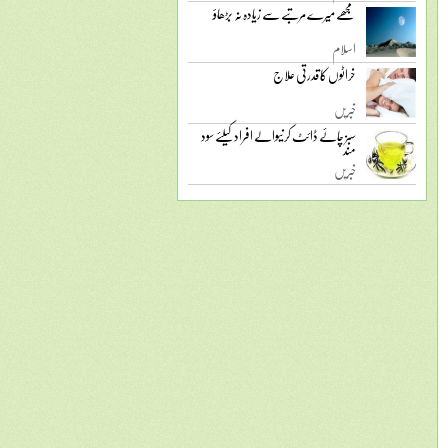
مجھے میرے مرتبے سے زیادہ نہ بڑھاؤ
اسلام
خراٹوں کا قدرتی علاج
خبریں
سبز چائے ڈائٹ کرنیوالے افراد کیلئے سود
مند
خبریں