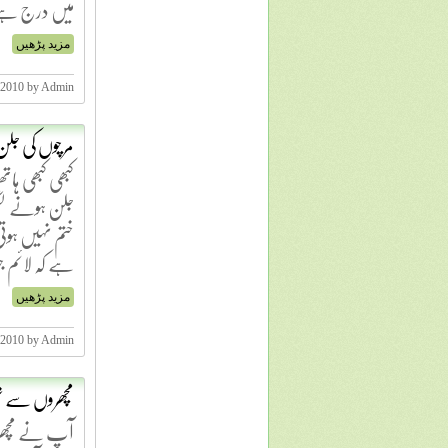
میں درج ہے۔ 
مزید پڑھیں
 2010 by Admin
مرچوں کی جلن
کبھی کبھی ہ
جلن ہونے لگت
ختم نہیں ہوت
ہے کہ لائم ج
مزید پڑھیں
 2010 by Admin
مچھروں سے 
آپ نے مچھر