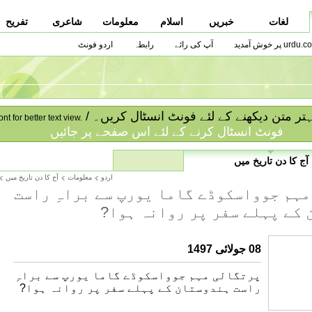
لغات
خبریں
اسلام
معلومات
شاعری
تفریح
urdu.co پر خوش آمدید
آپ کی رائے
رابطہ
اردو فونٹ
ا بہتر متن دیکھنے کے لئے فونٹ انسٹال کریں۔
ont for better text view.
فونٹ انسٹال کرنے کے لئے اس صفحے پر جائیں
آج کا دن تاریخ میں
اردو
معلومات
آج کا دن تاریخ میں
ہم جوواسکوڈے گاما یورپ سے براہِ راست
کے پہلے سفر پر روانہ ہوا?
08 جولائی 1497
پرتگالی مہم جوواسکوڈے گاما یورپ سے براہِ
راست ہندوستان کے پہلے سفر پر روانہ ہوا?