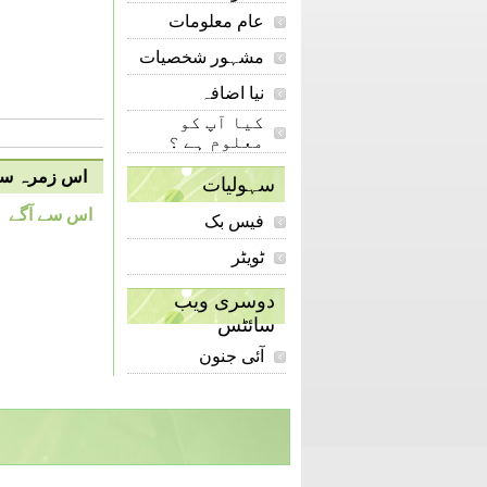
عام معلومات
مشہور شخصیات
نیا اضافہ
کیا آپ کو
معلوم ہے ؟
اس زمرہ سے 
سہولیات
اس سے آگے
فیس بک
ٹویٹر
دوسری ویب
سائٹس
آئی جنون