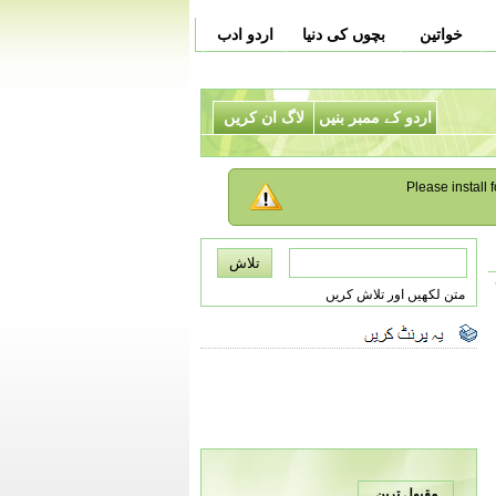
خواتین
بچوں کی دنیا
اردو ادب
اردو کے ممبر بنیں
لاگ ان کریں
Please install f
متن لکھیں اور تلاش کریں
مقبول ترین