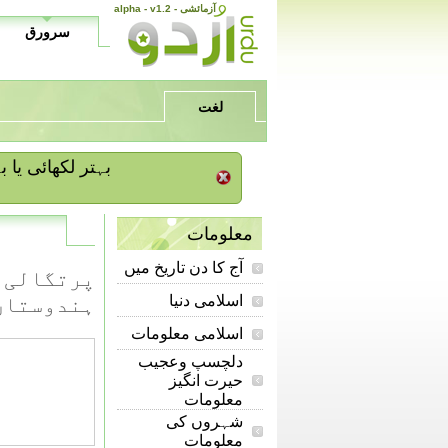
alpha - v1.2 - آزمائشی
سرورق
لغت
/ بہتر لکھائی ی
معلومات
آج کا دن تاریخ میں
پرتگالی م
اسلامی دنیا
ہندوستان 
اسلامی معلومات
دلچسپ وعجیب
حیرت انگیز
معلومات
شہروں کی
معلومات