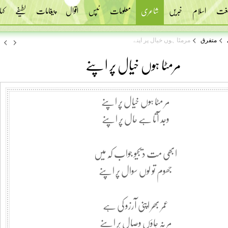
 لغت
اسلام
خبریں
شاعری
معلومات
ٹپس
اقوال
پیغامات
لطیفے
کہا
متفرق
مرمٹا ہوں خیال پر اپنے
مرمٹا ہوں خیال پر اپنے
مر مٹا ہوں خیال پر اپنے
وجد آتا ہے حال پر اپنے
ابھی مت دیجیو جواب کہ میں
جھوم تو لوں سوال پر اپنے
عمر بھر اپنی آرزو کی ہے
مر نہ جاؤں وصال پر اپنے