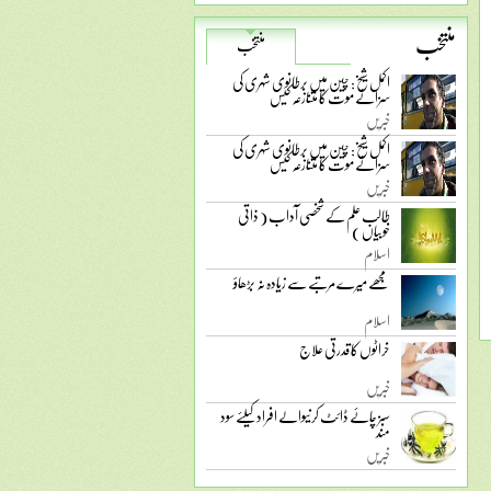
منتخب
منتخب
اکمل شیخ: چین میں برطانوی شہری کی
سزائے موت کا متنازعہ کیس
خبریں
اکمل شیخ: چین میں برطانوی شہری کی
سزائے موت کا متنازعہ کیس
خبریں
طالب علم کے شخصی آداب ( ذاتی
خوبیاں )
اسلام
مجھے میرے مرتبے سے زیادہ نہ بڑھاؤ
اسلام
خراٹوں کا قدرتی علاج
خبریں
سبز چائے ڈائٹ کرنیوالے افراد کیلئے سود
مند
خبریں