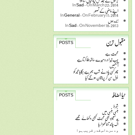
برسوں کے بعد کل اپنا خیال سا ہوا
In
Sad
-
On March 22, 2014
اپنے ماضی کے تصور
In
General
-
On February 11, 2014
زندہ ہوں
In
Sad
-
On November 18, 2013
مقبول ترین
POSTS
محبت ہے
جب تیرا درد میرے ساتھ وفا کرتا ہے
آنکھیں
پھر کسی یاد نے شب بھر ہے جگایا مجھ کو
غزل سن کر پریشان ہو گئے کیا
نیا اضافہ
POSTS
شرط
ہنسی ہنسی میں
یہ معجزہ بھی محبت کبھی دکھائے مجھے
اک چاند تنہا کھڑا رہا
ﻭﮦ ﻣﺮﮮ ﺍﺱ ﻗﺪﺭ ﻗﺮﯾﺐ ﮨﻮﺍ