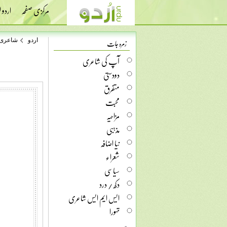
مرکزی صفحہ
اردو
زمرہ جات
اردو
شاعری
آپ کی شاعری
دودستی
متفرق
محبت
مزاحیہ
مذہبی
نیا اضافہ
شعراء
سیاسی
دکھ / درد
ایس ایم ایس شاعری
تہورا