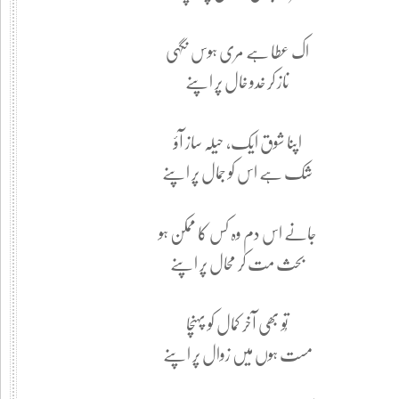
اک عطا ہے مری ہوس نگہی
ناز کر خدو خال پر اپنے
اپنا شوق ایک، حیلہ ساز آؤ
شک ہے اس کو جمال پر اپنے
جانے اس دم وہ کس کا ممکن ہو
بحث مت کر محال پر اپنے
تُو بھی آخر کمال کو پہنچا
مست ہوں میں زوال پر اپنے