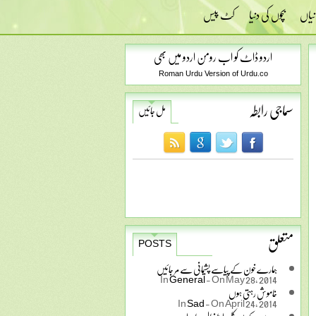
نیاں
بچوں کی دنیا
کٹ پیس
اردو ڈاٹ کو اب رومن اردو میں بھی
Roman Urdu Version of Urdu.co
سماجی رابطہ
مل جائیں
متعلق
POSTS
ہمارے خون کے پیاسے پشیمانی سے مر جائیں
In
General
-
On May 28, 2014
خاموش رہتی ہوں
In
Sad
-
On April 24, 2014