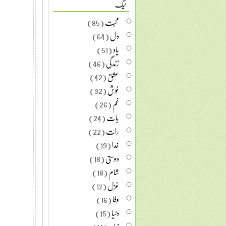
ٹیگ
محبت
(85)
دل
(64)
یاد
(51)
زندگی
(46)
عشق
(42)
خوش
(32)
غم
(26)
بات
(24)
رات
(22)
خدا
(19)
دوستی
(18)
شام
(18)
غزل
(17)
وفا
(16)
دنیا
(15)