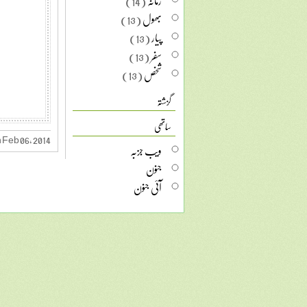
زمانہ
(14)
بھول
(13)
پیار
(13)
سفر
(13)
شخص
(13)
گزشتہ
ساتھی
 Feb 06, 2014
ویب جزبہ
جنون
آئی جنون