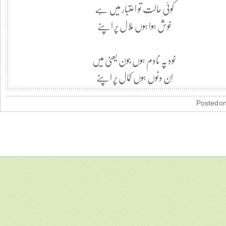
کوئی حالت تو اعتبار میں ہے
خوش ہوا ہوں ملال پر اپنے
خود پہ نادم ہوں جون یعنی میں
اِن دنوں ہوں کمال پر اپنے
Posted on