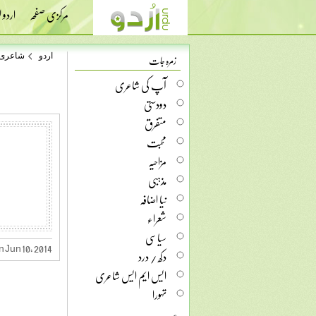
مرکزی صفحہ
اردو
زمرہ جات
اردو
شاعری
آپ کی شاعری
دودستی
متفرق
محبت
مزاحیہ
مذہبی
نیا اضافہ
شعراء
سیاسی
 Jun 10, 2014
دکھ / درد
ایس ایم ایس شاعری
تہورا