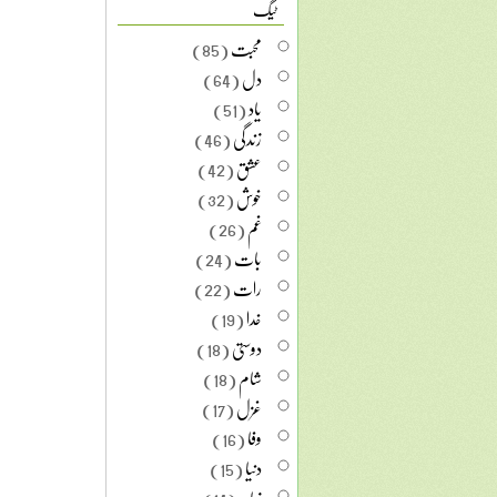
ٹیگ
محبت
(85)
دل
(64)
یاد
(51)
زندگی
(46)
عشق
(42)
خوش
(32)
غم
(26)
بات
(24)
رات
(22)
خدا
(19)
دوستی
(18)
شام
(18)
غزل
(17)
وفا
(16)
دنیا
(15)