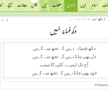
 لغت
اسلام
خبریں
شاعری
معلومات
ٹپس
اقوال
پیغامات
لطیفے
کہا
دکھ / درد
دکھ فسانہ نہیں
دکھ فسانہ نہیں
ﺩﮐﮫ ﻓﺴﺎﻧﮧ ﻧﮩﯿﮟ ﮐﮧ ﺗﺠﮫ ﺳﮯ ﮐﮩﯿﮟ
ﺩﻝ ﺑﮭﯽ ﻣﺎﻧﺎ ﻧﮩﯿﮟ ﮐﮧ ﺗﺠﮫ ﺳﮯ ﮐﮩﯿﮟ
ﺁﺝ ﺗﮏ ﺍﭘﻨﯽ ﺑﮯ ﮐﻠﯽ ﮐﺎ ﺳﺒﺐ
ﺧﻮﺩ ﺑﮭﯽ ﺟﺎﻧﺎ ﻧﮩﯿﮟ ﮐﮧ ﺗﺠﮫ ﺳﮯ ﮐﮩﯿﮟ
Posted on