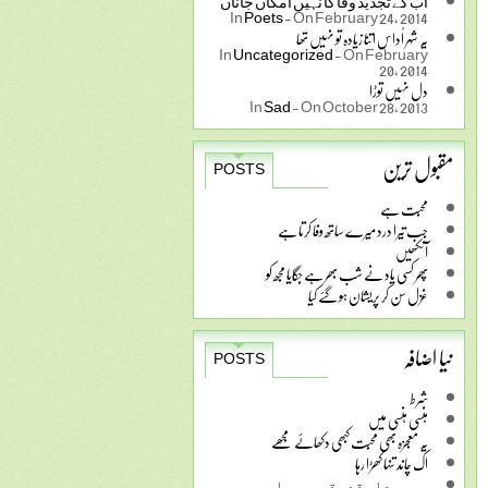
ﺍﺏ ﮐﮯ ﺗﺠﺪﯾﺪ ﻭﻓﺎ ﮐﺎ ﻧﮩﯿﮟ ﺍﻣﮑﺎﮞ ﺟﺎﻧﺎﮞ
In
Poets
-
On February 24, 2014
یہ شہر اُداس اتنا زیادہ تو نہیں تھا
In
Uncategorized
-
On February
20, 2014
دل نہیں توڑا
In
Sad
-
On October 28, 2013
مقبول ترین
POSTS
محبت ہے
جب تیرا درد میرے ساتھ وفا کرتا ہے
آنکھیں
پھر کسی یاد نے شب بھر ہے جگایا مجھ کو
غزل سن کر پریشان ہو گئے کیا
نیا اضافہ
POSTS
شرط
ہنسی ہنسی میں
یہ معجزہ بھی محبت کبھی دکھائے مجھے
اک چاند تنہا کھڑا رہا
ﻭﮦ ﻣﺮﮮ ﺍﺱ ﻗﺪﺭ ﻗﺮﯾﺐ ﮨﻮﺍ