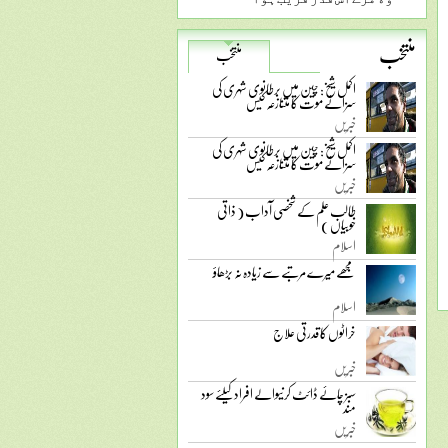
منتخب
منتخب
اکمل شیخ: چین میں برطانوی شہری کی
سزائے موت کا متنازعہ کیس
خبریں
اکمل شیخ: چین میں برطانوی شہری کی
سزائے موت کا متنازعہ کیس
خبریں
طالب علم کے شخصی آداب ( ذاتی
خوبیاں )
اسلام
مجھے میرے مرتبے سے زیادہ نہ بڑھاؤ
اسلام
خراٹوں کا قدرتی علاج
خبریں
سبز چائے ڈائٹ کرنیوالے افراد کیلئے سود
مند
خبریں