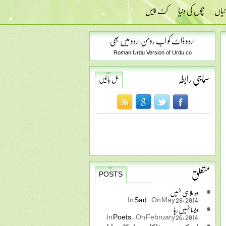
نیاں
بچوں کی دنیا
کٹ پیس
اردو ڈاٹ کو اب رومن اردو میں بھی
Roman Urdu Version of Urdu.co
سماجی رابطہ
مل جائیں
متعلق
POSTS
وہ ملا ہی نہیں
In
Sad
-
On May 28, 2014
ویسا نہیں رہا
In
Poets
-
On February 26, 2014