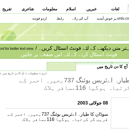
لغات
خبریں
اسلام
معلومات
شاعری
تفریح
urdu.co پر خوش آمدید
آپ کی رائے
رابطہ
اردو فونٹ
ا بہتر متن دیکھنے کے لئے فونٹ انسٹال کریں۔
ont for better text view.
فونٹ انسٹال کرنے کے لئے اس صفحے پر جائیں
آج کا دن تاریخ میں
اردو
معلومات
آج کا دن تاریخ میں
سوڈان کا طیارہ اےئربس بوئنگ 737بحیرہ احمر کے
 ہوگیا 116مسافر ہلاک
08 جولائی 2003
سوڈان کا طیارہ اےئربس بوئنگ 737بحیرہ احمر کے
قریب گر کرتباہ ہوگیا 116مسافر ہلاک