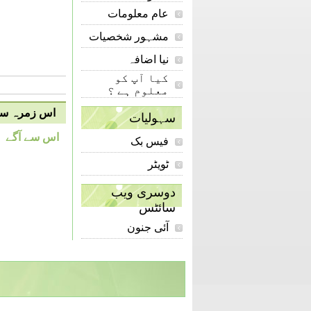
عام معلومات
مشہور شخصیات
نیا اضافہ
کیا آپ کو
معلوم ہے ؟
اس زمرہ سے 
سہولیات
اس سے آگے
فیس بک
ٹویٹر
دوسری ویب
سائٹس
آئی جنون