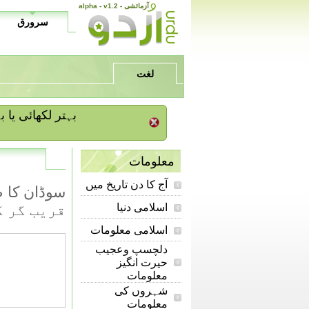
alpha - v1.2 - آزمائشی
سرورق
لغت
/ بہتر لکھائی ی
معلومات
آج کا دن تاریخ میں
اسلامی دنیا
قریب گر کرتباہ
اسلامی معلومات
دلچسپ وعجیب
حیرت انگیز
معلومات
شہروں کی
معلومات