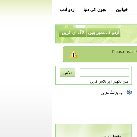
خواتین
بچوں کی دنیا
اردو ادب
اردو کے ممبر بنیں
لاگ ان کریں
Please install f
متن لکھیں اور تلاش کریں
مقبول ترین