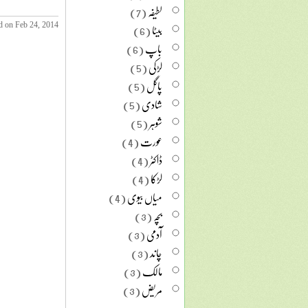
لطیفہ
(7)
بیٹا
(6)
d on Feb 24, 2014
باپ
(6)
لڑکی
(5)
پاگل
(5)
شادی
(5)
شوہر
(5)
عورت
(4)
ڈاکٹر
(4)
لڑکا
(4)
میاں بیوی
(4)
بچہ
(3)
آدمی
(3)
چاند
(3)
مالک
(3)
مریض
(3)