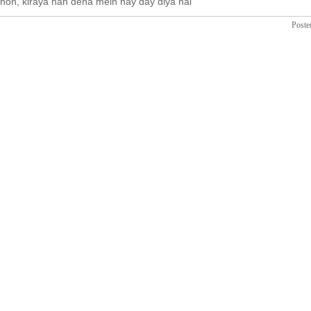
hon, kiraya nah dena mein nay day diya hai
Poste