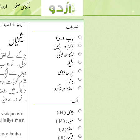
مرکزی صفحہ
اردو
زمرہ جات
اردو
لطیفے
شیخیاں
باپ اور بیٹا
ڈاکٹر اور مریض
لڑکے نے اپنی گرل
لڑکا اور لڑکی
لڑکی نے جواب دی
لطیفے
وہاں سے ایک ف
میاں بیوی
شام کو بات کر
پاگل
استاد اور شاگرد
نے دے دیا 
ٹیگ
بیوی
(14)
club ja rahi
میاں
(13)
 is liye mein
استاد
(9)
شاگرد
(8)
t par betha