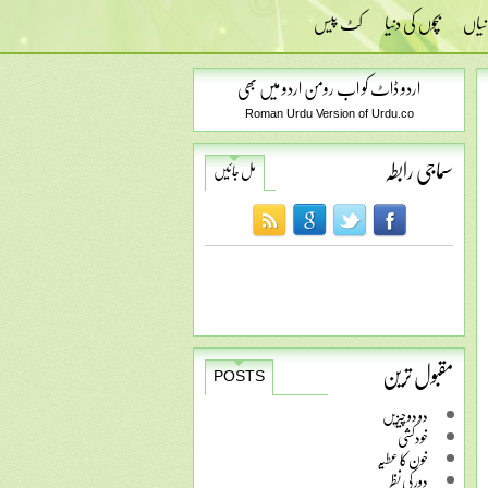
نیاں
بچوں کی دنیا
کٹ پیس
اردو ڈاٹ کو اب رومن اردو میں بھی
Roman Urdu Version of Urdu.co
سماجی رابطہ
مل جائیں
مقبول ترین
POSTS
دو دو چیزیں
خودکشی
خون کا عطیہ
دور کی نظر