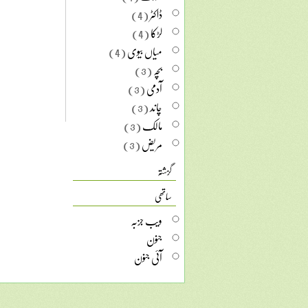
ڈاکٹر
(4)
لڑکا
(4)
میاں بیوی
(4)
بچہ
(3)
آدمی
(3)
چاند
(3)
مالک
(3)
مریض
(3)
گزشتہ
ساتھی
ویب جزبہ
جنون
آئی جنون