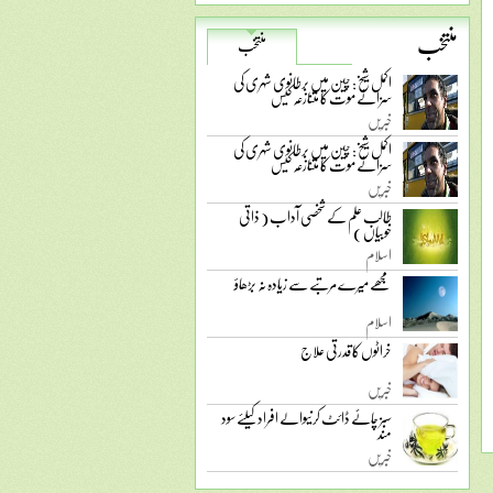
منتخب
منتخب
اکمل شیخ: چین میں برطانوی شہری کی
سزائے موت کا متنازعہ کیس
خبریں
اکمل شیخ: چین میں برطانوی شہری کی
سزائے موت کا متنازعہ کیس
خبریں
طالب علم کے شخصی آداب ( ذاتی
خوبیاں )
اسلام
مجھے میرے مرتبے سے زیادہ نہ بڑھاؤ
اسلام
خراٹوں کا قدرتی علاج
خبریں
سبز چائے ڈائٹ کرنیوالے افراد کیلئے سود
مند
خبریں