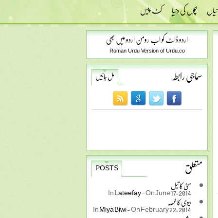
نیاں
بچوں کی دنیا
کٹ پیس
اردو ڈاٹ کو اب رومن اردو میں بھی
Roman Urdu Version of Urdu.co
سماجی رابطہ
مل جائیں
متعلق
POSTS
مٹی کا تیل
In
Lateefay
-
On June 17, 2014
بیوی کا غصہ
In
Miya Biwi
-
On February 22, 2014