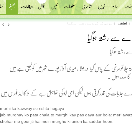
 لغت
اسلام
خبریں
شاعری
معلومات
ٹپس
اقوال
پیغامات
لطیفے
کہا
لطیفے
مرغی کا کوے سے رشتہ ہوگیا
وے سے رشتہ ہوگیا
 رشتہ ہوگیا
چلا تو مرغی کے پاس گیا اور بولا : میری آواز پورے شہر میں گونجتی ہے میں
 کا صدر ہوں .
ارے جذبات کی قدر کرتی ہوں لیکن امی ابو کی خواہش ہے کے لڑکا ایئر فورس میں
murhi ka kawway se rishta hogaya
jab murghay ko pata chala to murghi kay pas gaya aur bola: meri awa
shehar me goonjti hai mein murgho ki union ka saddar hoon.