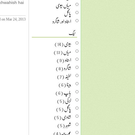
میاں بیوی
 khwahish hai
پاگل
استاد اور شاگرد
d on Mar 24, 2013
ٹیگ
بیوی
(14)
میاں
(13)
استاد
(9)
شاگرد
(8)
لطیفہ
(7)
بیٹا
(6)
باپ
(6)
لڑکی
(5)
پاگل
(5)
شادی
(5)
شوہر
(5)
عورت
(4)