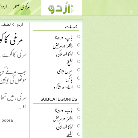
مرکزی صفحہ
اردو
زمرہ جات
اردو
لطیفے
مرغی کا ک
باپ اور بیٹا
ڈاکٹر اور مریض
مرغی کا کوے سے
لڑکا اور لڑکی
لطیفے
جب مرغے کو پتہ 
میاں بیوی
موغوں کی یونین
پاگل
استاد اور شاگرد
مرغی : میں تمھ
SUB CATEGORIES
ہو .
باپ اور بیٹا
ڈاکٹر اور مریض
z poora
لڑکا اور لڑکی
لطیفے