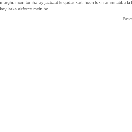
murghi: mein tumharay jazbaat ki qadar karti hoon lekin ammi abbu ki
kay larka airforce mein ho.
Poste