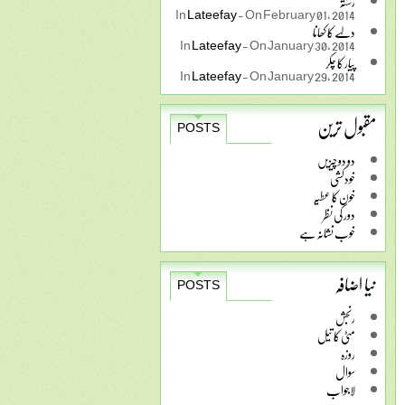
رشتہ
In
Lateefay
-
On February 01, 2014
دلہے کا کھانا
In
Lateefay
-
On January 30, 2014
پیار کا چکر
In
Lateefay
-
On January 29, 2014
مقبول ترین
POSTS
دو دو چیزیں
خودکشی
خون کا عطیہ
دور کی نظر
خوب نشانہ ہے
نیا اضافہ
POSTS
رنجش
مٹی کا تیل
روزہ
سوال
لاجواب