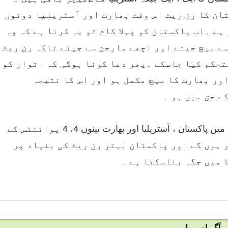
ان کا رن ریٹ اس وقت بھارت اور آسٹریلیا دونوں
ہے ۔اب پاکستان کو پہلا کام تو یہ کرنا ہے کہ وہ
ے میچ جیتے اور اچھے مارجن سے جیتے تاکہ رن ریٹ
تحکم کیا جاسکے ۔پھر دعا کرنا ہوگی کہ اتوار کو
ور بھارت کا میچ مکمل ہو اور اس کا نتیجہ
ے حق میں ہو ۔
ایسی صورت میں پاکستان ، آسٹریلیا اور بھارت تینوں 4، 4 پوائنٹس کے
 ہوں گے اور پاکستان بہتر رن ریٹ کی بنیاد پر
ڈ میں جگہ بناسکتا ہے ۔
آگے اور پہلے