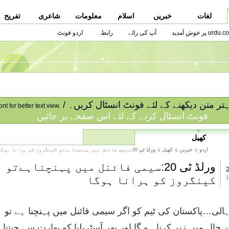
لغات
خبریں
اسلام
معلومات
شاعری
تفریح
urdu.co پر خوش آمدید
آپ کی رائے
رابطہ
اردو فونٹ
ا بہتر متن دیکھنے کے لئے فونٹ انسٹال کریں۔
ont for better text view.
فونٹ انسٹال کرنے کے لئے اس صفحے پر جائیں
کھیل
اردو
خبریں
کھیل
ورلڈ ٹي 20:سيمي فائنل ميں پہنچناہےتو کينگروز کو ہرانا ہوگا
ورلڈ ٹی 20:سیمی فائنل میں پہنچناہےتو
کینگروز کو ہرانا ہوگا
الی…پاکستان کی ٹیم کو اگر سیمی فائنل میں پہنچنا ہے تو
 حال میں زیر کرنا ہو گا اور پھر آسٹریلیا کو بھارت سے جیتنا