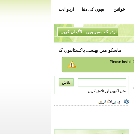
خواتین
بچوں کی دنیا
اردو ادب
اردو کے ممبر بنیں
لاگ ان کریں
ماسکو میں پھنسے پاکستانیوں کی وطن واپسی کیلئے بورڈنگ پاس
Please install f
متن لکھیں اور تلاش کریں