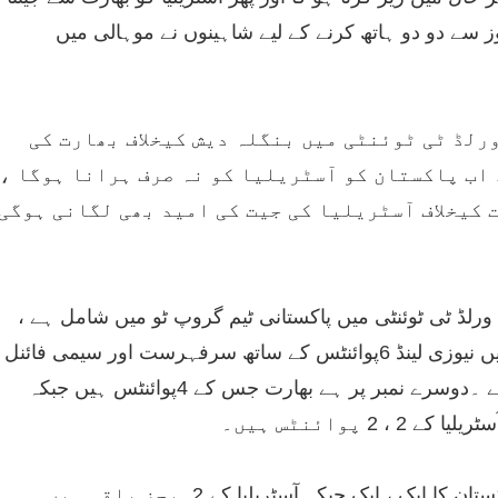
ز سے دو دو ہاتھ کرنے کے لیے شاہینوں نے موہالی میں
ورلڈ ٹی ٹوئنٹی میں بنگلہ دیش کیخلاف بھارت کی
 اب پاکستان کو آسٹریلیا کو نہ صرف ہرانا ہوگا ،
 کیخلاف آسٹریلیا کی جیت کی امید بھی لگانی ہوگی
لڈ ٹی ٹوئنٹی میں پاکستانی ٹیم گروپ ٹو میں شامل ہے ،
اس گروپ میں نیوزی لینڈ 6پوائنٹس کے ساتھ سرفہرست اور سیمی فائنل
میں کنفرم ہے ۔دوسرے نمبر پر ہے بھارت جس کے 4پوائنٹس ہیں جبکہ
 2 ، 2 پوائنٹس ہیں۔
بھارت اور پاکستان کا ایک ، ایک جبکہ آسٹریلیا کے 2میچز باقی ہیں ۔