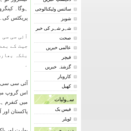
ہوگا۔ کینگرو
سائنس وٹیکنالوجی
پریکٹس کی۔
شوبز
شہر شہر کی خبر
آئی سی سی 
صحت
جیت کے بعد
عالمی خبریں
بلکہ بھارت
فیچر
۔
گزشتہ خبریں
کاروبار
آئی سی سی ور
کھیل
سہولیات
فیس بک
پاکستان اور آسٹریلیا کے
ٹویٹر
دوسری ویب