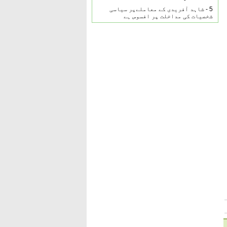
5 -
شاہد آفریدی کے معاملےپر سیاسی
شخصیات کی مداخلت پر افسوس ہے