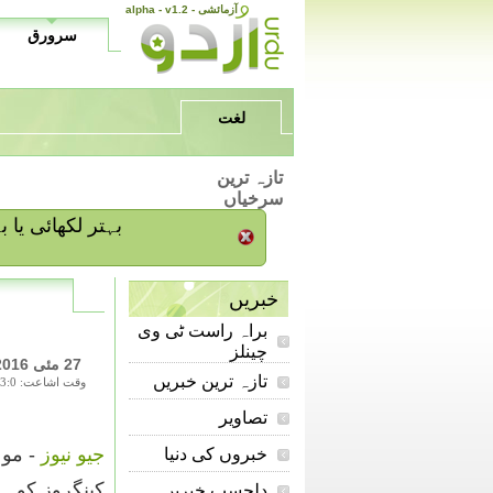
alpha - v1.2 - آزمائشی
سرورق
لغت
تازہ ترین
سرخیاں
/ بہتر لکھائی ی
خبریں
براہ راست ٹی وی
چینلز
27 مئی 2016
تازہ ترین خبریں
وقت اشاعت: 13:0
تصاویر
جیو نیوز
- موہ
خبروں کی دنیا
کینگروز کو ہر
دلچسپ خبریں