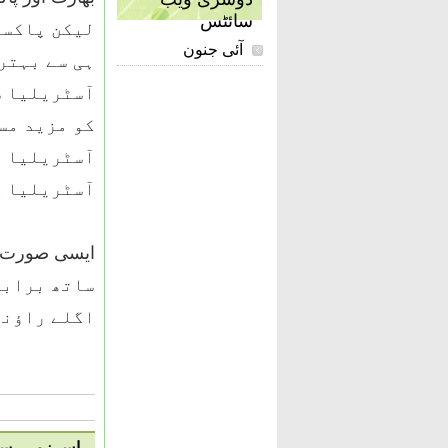
سائٹس
لیکن پاکست
آئی جنون
ہی سے بہتر 
آسٹریلیا س
کو مزید مس
آسٹریلیا ا
آسٹریلیا ک
ساتھ برابر
اگلے راؤن
اس زمرہ سے 