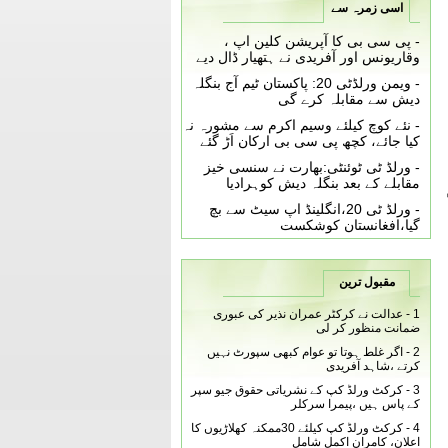
اسی زمرہ سے
-
پی سی بی کا آپریشن کلین اپ ،
وقاریونس اور آفریدی نے ہتھیار ڈال دیے
-
ویمن ورلڈٹی 20: پاکستان ٹیم آج بنگلہ
دیش سے مقابلہ کرے گی
-
نئے کوچ کیلئے وسیم اکرم سے مشورہ نہ
کیا جائے، کچھ پی سی بی ارکان اَڑ گئے
-
ورلڈ ٹی ٹوئنٹی:بھارت نے سنسی خیز
مقابلے کے بعد بنگلہ دیش کوہرادیا
-
ورلڈ ٹی 20،انگلینڈ اپ سیٹ سے بچ
گیا،افغانستان کوشکست
مقبول ترین
1 -
عدالت نے کرکٹر عمران نذیر کی عبوری
ضمانت منظور کر لی
2 -
اگر غلط ہوتا تو عوام کبھی سپورٹ نہیں
کرتے ،شاہد آفریدی
3 -
کرکٹ ورلڈ کپ کے نشریاتی حقوق جیو سپر
کے پاس ہیں ،پیمرا سرکلر
4 -
کرکٹ ورلڈ کپ کیلئے 30ممکنہ کھلاڑیوں کا
اعلان، کامران اکمل شامل