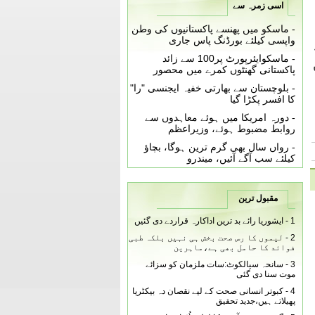
اسی زمرہ سے
-
ماسکو میں پھنسے پاکستانیوں کی وطن
واپسی کیلئے بورڈنگ پاس جاری
-
ماسکوایئرپورٹ پر100 سے زائد
پاکستانی گھنٹوں کمرے میں محصور
-
بلوچستان سے بھارتی خفیہ ایجنسی "را"
کا افسر پکڑا گیا
-
دورہ امریکا میں ہوئے معاہدوں سے
روابط مضبوط ہوئے، وزیراعظم
-
رواں سال بھی گرم ترین ہوگا، بچاؤ
کیلئے سب آگے آئیں، میندرو
مقبول ترین
1 -
ایشوریا رائے بد ترین اداکارہ قراردے دی گئیں
2 -
لیموں کا رس صحت بخش ہی نہیں بلکہ طبی
فوائد کا حامل بھی ہے،ماہرین
3 -
سانحہ سیالکوٹ:سات ملزمان کو سزائے
موت سنا دی گئی
4 -
کبوتر انسانی صحت کے لیے نقصان دہ بیکٹریا
پھیلاتے ہیں،جدید تحقیق