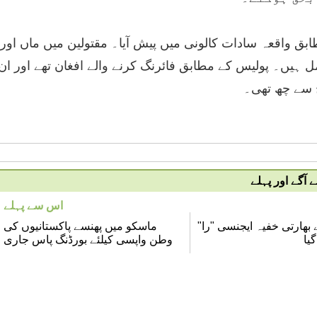
بق واقعہ سادات کالونی میں پیش آیا۔ مقتولین میں ماں اور
ل ہیں۔ پولیس کے مطابق فائرنگ کرنے والے افغان تھے اور ان
چ سے چھ تھی۔
آگے اور پہلے
اس سے پہلے
بھارتی خفیہ ایجنسی "را"
ماسکو میں پھنسے پاکستانیوں کی
یا
وطن واپسی کیلئے بورڈنگ پاس جاری