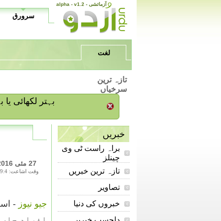
alpha - v1.2 - آزمائشی
سرورق
لغت
تازہ ترین
سرخیاں
/ بہتر لکھائی ی
خبریں
براہ راست ٹی وی
چینلز
27 مئی 2016
تازہ ترین خبریں
وقت اشاعت: 19:4
تصاویر
جیو نیوز
خبروں کی دنیا
افراد جاں 
دلچسپ خبریں