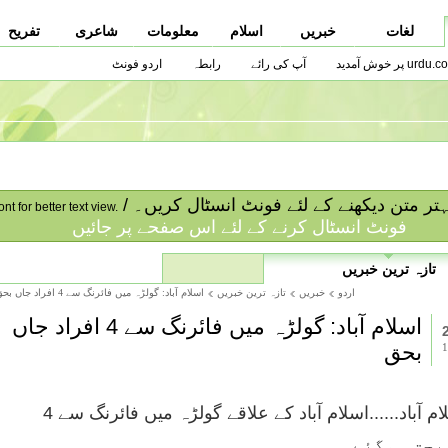
لغات
خبریں
اسلام
معلومات
شاعری
تفریح
urdu.co پر خوش آمدید
آپ کی رائے
رابطہ
اردو فونٹ
ا بہتر متن دیکھنے کے لئے فونٹ انسٹال کریں۔
ont for better text view.
فونٹ انسٹال کرنے کے لئے اس صفحے پر جائیں
تازہ ترین خبریں
اردو
خبریں
تازہ ترین خبریں
اسلام آباد: گولڑہ ميں فائرنگ سے 4 افراد جاں بحق
اسلام آباد: گولڑہ میں فائرنگ سے 4 افراد جاں
بحق
- اسلام آباد......اسلام آباد کے علاقے گولڑہ میں فائرنگ سے 4
بحق ہوگئے۔