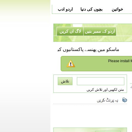
خواتین
بچوں کی دنیا
اردو ادب
اردو کے ممبر بنیں
لاگ ان کریں
ماسکو میں پھنسے پاکستانیوں کی وطن واپسی کیلئے بورڈنگ پا
Please install f
متن لکھیں اور تلاش کریں