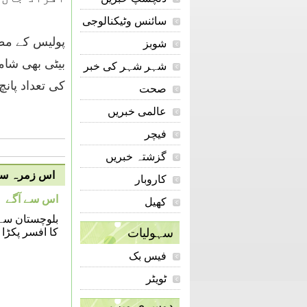
سائنس وٹیکنالوجی
پولیس کے مطا
شوبز
بیٹی بھی شام
شہر شہر کی خبر
کی تعداد پان
صحت
عالمی خبریں
فیچر
گزشتہ خبریں
اس زمرہ سے 
کاروبار
اس سے آگے
کھیل
بلوچستان سے 
سہولیات
کا افسر پکڑا گ
فیس بک
ٹویٹر
دوسری ویب