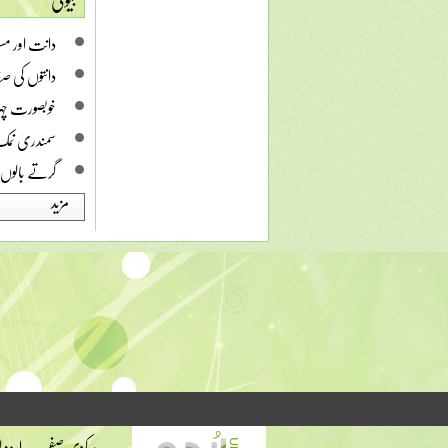
بیوٹی
دانت اور م
دانتوں کی صف
خوبصورت چہر
سمندری نم
گرتے بالوں 
مزید
مرکزی صفحہ
اردو