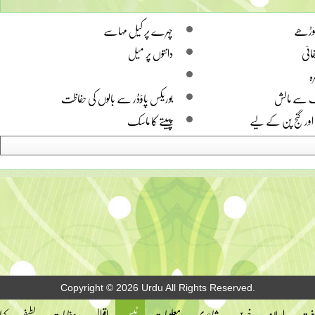
سوڑھے
چہرے پر کیل مہاسے
ائی
دانتوں پر میل
ہ
ک سے مالش
بوریکس پاؤڈر سے بالوں کی حفاظت
اور گنج پن کے لیے
پپیتے کا ماسک
Copyright © 2026 Urdu All Rights Reserved.
 لغت
اسلام
خبریں
شاعری
معلومات
ٹپس
اقوال
پیغامات
لطیفے
کہا