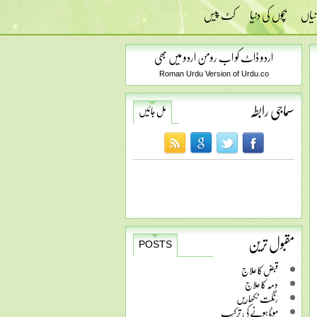
نیاں
بچوں کی دنیا
کٹ پیس
اردو ڈاٹ کو اب رومن اردو میں بھی
Roman Urdu Version of Urdu.co
سماجی رابطہ
مل جائیں
مقبول ترین
POSTS
قبض کا علاج
دمہ کا علاج
رنگت نکھاریں
موٹا ہونے کی ترکیب