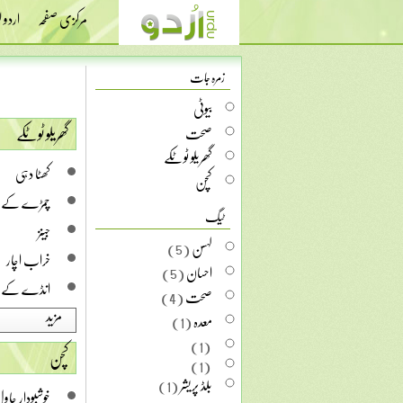
مرکزی صفحہ
اردو
زمرہ جات
بیوٹی
گھریلو ٹوٹکے
صحت
گھریلو ٹوٹکے
کھٹا دہی
کچن
چمڑے کے 
ٹیگ
جینز
لہسن
(5)
خراب اچار
احسان
(5)
انڈے کے فو
صحت
(4)
مزید
معدہ
(1)
(1)
کچن
(1)
بلڈ پریشر
(1)
خوشبودار چاو