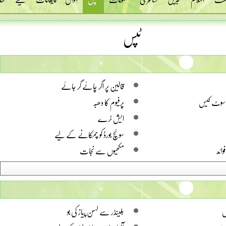
ٹپس
قالین پر اگر چائے گر جائے
سوٹ کیس
پرفیوم کا دھبہ
ایش ٹرے
سوئچ بورڈ کو چمکانے کے لیے
ائد
مکھیوں سے نجات
ل
بلینڈر سے لہسن پیاز کی بو