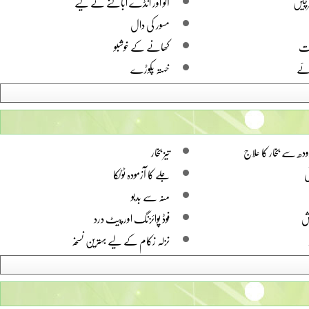
رچیں
آلو اور انڈے ابالنے کے لیے
مسور کی دال
ظت
کھانے کے خوشبو
ئے
خستہ پکوڑے
ھ سے بخار کا علاج
تیز بخار
ی
جلے کا آزمودہ ٹوٹکا
منہ سے بدبو
ش
فوڈ پوائزنگ اور پیٹ درد
نزلہ زکام کے لیے بہترین نسخہ