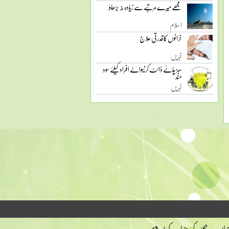
مجھے میرے مرتبے سے زیادہ نہ بڑھاؤ
اسلام
خراٹوں کا قدرتی علاج
خبریں
سبز چائے ڈائٹ کرنیوالے افراد کیلئے سود
مند
خبریں
نیاں
بچوں کی دنیا
کٹ پیس