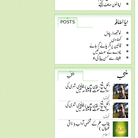
اپنا خون صاف کیجئے
نیا اضافہ
POSTS
خوشبودار چاول
کھٹا دہی
قالین پر اگر چائے گر جائے
چمڑے کے سوٹ کیس
بلینڈر سے لہسن پیاز کی بو
منتخب
منتخب
اکمل شیخ: چین میں برطانوی شہری کی
سزائے موت کا متنازعہ کیس
خبریں
اکمل شیخ: چین میں برطانوی شہری کی
سزائے موت کا متنازعہ کیس
خبریں
طالب علم کے شخصی آداب ( ذاتی
خوبیاں )
اسلام