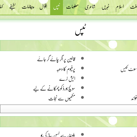
 لغت
اسلام
خبریں
شاعری
معلومات
ٹپس
اقوال
پیغامات
لطیفے
کہا
ٹپس
قالین پر اگر چائے گر جائے
سوٹ کیس
پرفیوم کا دھبہ
ایش ٹرے
سوئچ بورڈ کو چمکانے کے لیے
ائد
مکھیوں سے نجات
ل
بلینڈر سے لہسن پیاز کی بو