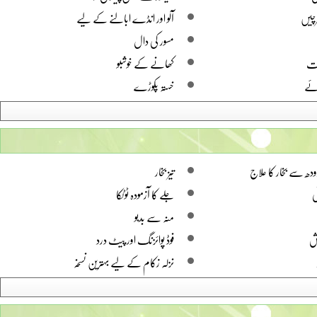
رچیں
آلو اور انڈے ابالنے کے لیے
مسور کی دال
ظت
کھانے کے خوشبو
ئے
خستہ پکوڑے
ھ سے بخار کا علاج
تیز بخار
ی
جلے کا آزمودہ ٹوٹکا
منہ سے بدبو
ش
فوڈ پوائزنگ اور پیٹ درد
نزلہ زکام کے لیے بہترین نسخہ