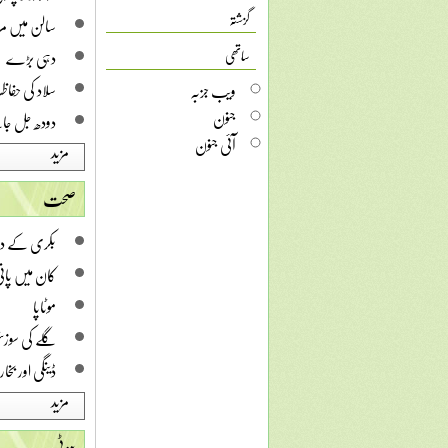
گزشتہ
سالن میں م
دہی بڑے
ساتھی
سلاد کی حفا
ویب جزبہ
جنون
دودھ جل جا
آئی جنون
مزید
صحت
بکری کے دود
کان میں پان
موٹاپا
گلے کی سوز
ڈینگی اور بخار
مزید