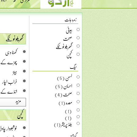
زمرہ جات
بیوٹی
گھریلو ٹوٹکے
صحت
گھریلو ٹوٹکے
کھٹا دہی
کچن
چمڑے کے 
ٹیگ
جینز
لہسن
(5)
خراب اچار
احسان
(5)
انڈے کے فو
صحت
(4)
مزید
معدہ
(1)
(1)
کچن
(1)
بلڈ پریشر
(1)
خوشبودار چاو
گزشتہ