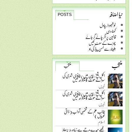
نیا اضافہ
POSTS
خوشبودار چاول
کھٹا دہی
قالین پر اگر چائے گر جائے
چمڑے کے سوٹ کیس
بلینڈر سے لہسن پیاز کی بو
منتخب
منتخب
اکمل شیخ: چین میں برطانوی شہری کی
سزائے موت کا متنازعہ کیس
خبریں
اکمل شیخ: چین میں برطانوی شہری کی
سزائے موت کا متنازعہ کیس
خبریں
طالب علم کے شخصی آداب ( ذاتی
خوبیاں )
اسلام
مجھے میرے مرتبے سے زیادہ نہ بڑھاؤ