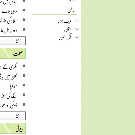
سالن میں م
دہی بڑے
ساتھی
سلاد کی حفا
ویب جزبہ
جنون
دودھ جل جا
آئی جنون
مزید
صحت
بکری کے دود
کان میں پان
موٹاپا
گلے کی سوز
ڈینگی اور بخار
مزید
بیوٹی