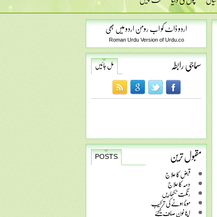
اردو ڈاٹ کو اب رومن اردو میں بھی
Roman Urdu Version of Urdu.co
سماجی رابطہ
مل جائیں
مقبول ترین
POSTS
قبض کا علاج
دمہ کا علاج
رنگت نکھاریں
موٹا ہونے کی ترکیب
اپنا خون صاف کیجئے