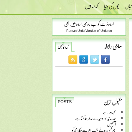
نیاں
بچوں کی دنیا
کٹ پیس
اردو ڈاٹ کو اب رومن اردو میں بھی
Roman Urdu Version of Urdu.co
سماجی رابطہ
مل جائیں
مقبول ترین
POSTS
محبت ہے
جب تیرا درد میرے ساتھ وفا کرتا ہے
آنکھیں
پھر کسی یاد نے شب بھر ہے جگایا مجھ کو