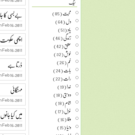
ٹیگ
محبت
(85)
بےبسی کا جا
دل
(64)
 Feb 16, 2011
یاد
(51)
زندگی
(46)
اچھی حکومت
عشق
(42)
 Feb 16, 2011
خوش
(32)
غم
(26)
ڈرتا ہے
بات
(24)
 Feb 16, 2011
رات
(22)
خدا
(19)
مہنگائی
دوستی
(18)
 Feb 16, 2011
شام
(18)
غزل
(17)
میں کیا جانوں
وفا
(16)
 Feb 16, 2011
دنیا
(15)