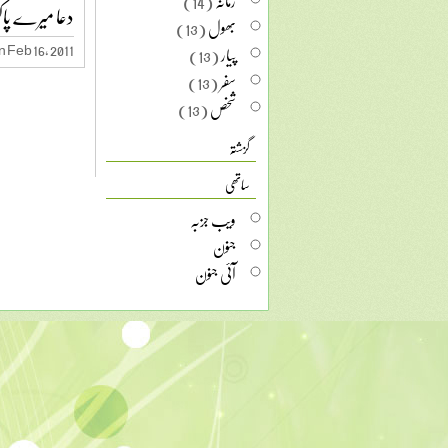
زمانہ
(14)
دعا میرے پا
بھول
(13)
 Feb 16, 2011
پیار
(13)
سفر
(13)
شخص
(13)
گزشتہ
ساتھی
ویب جزبہ
جنون
آئی جنون