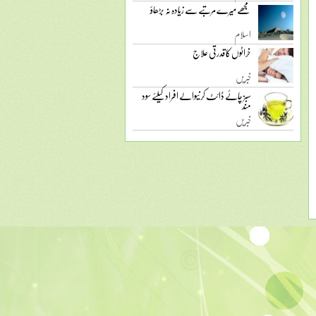
مجھے میرے مرتبے سے زیادہ نہ بڑھاؤ
اسلام
خراٹوں کا قدرتی علاج
خبریں
سبز چائے ڈائٹ کرنیوالے افراد کیلئے سود
مند
خبریں