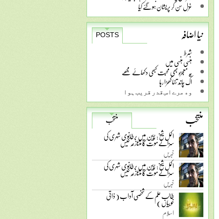
غزل سن کر پریشان ہو گئے کیا
نیا اضافہ
POSTS
شرط
ہنسی ہنسی میں
یہ معجزہ بھی محبت کبھی دکھائے مجھے
اک چاند تنہا کھڑا رہا
ﻭﮦ ﻣﺮﮮ ﺍﺱ ﻗﺪﺭ ﻗﺮﯾﺐ ﮨﻮﺍ
منتخب
منتخب
اکمل شیخ: چین میں برطانوی شہری کی
سزائے موت کا متنازعہ کیس
خبریں
اکمل شیخ: چین میں برطانوی شہری کی
سزائے موت کا متنازعہ کیس
خبریں
طالب علم کے شخصی آداب ( ذاتی
خوبیاں )
اسلام