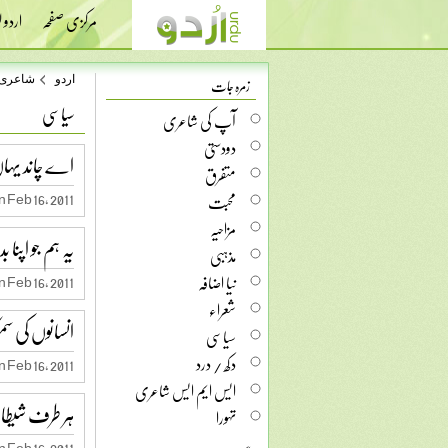
مرکزی صفحہ
اردو
زمرہ جات
اردو
شاعری
سیاسی
آپ کی شاعری
دودستی
اے چاند یہاں ن
متفرق
محبت
 Feb 16, 2011
مزاحیہ
یہ ہم جو اپنا
مذہبی
نیا اضافہ
 Feb 16, 2011
شعراء
انسانوں کی س
سیاسی
دکھ / درد
 Feb 16, 2011
ایس ایم ایس شاعری
ہر طرف شیطا
تہورا
 Feb 16, 2011