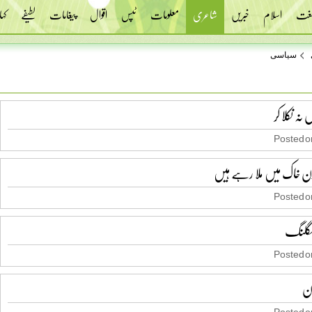
 لغت
اسلام
خبریں
شاعری
معلومات
ٹپس
اقوال
پیغامات
لطیفے
کہا
سیاسی
ہ نکلا کر
Posted on
 بدن خاک میں ملا رہے ہیں
Posted on
مگلنگ
Posted on
ن
Posted on